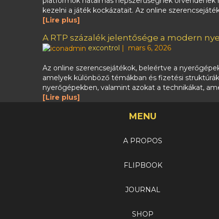
platformok hatalmas népszerűségnek örvendenek na
kezelni a játék kockázatait. Az online szerencseját
[Lire plus]
A RTP százalék jelentősége a modern nye
excontrol
|
mars 6, 2026
Az online szerencsejátékok, beleértve a nyerőgépeke
amelyek különböző témákban és fizetési struktúrák
nyerőgépekben, valamint azokat a technikákat, am
[Lire plus]
MENU
A PROPOS
FLIPBOOK
JOURNAL
SHOP