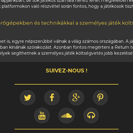
pjainkban, de sok játékos számára nehéz lehet megfelelően kez
ék platformokon való részvétel során fontos, hogy a játékosok ti
rőgépekben és technikákkal a személyes játék költ
t is, egyre népszerűbbé válnak a világ számos országában. A ját
ban kínálnak szórakozást. Azonban fontos megérteni a Return to
elyek segíthetnek a személyes játék költségvetés jobb kezelés
SUIVEZ-NOUS !