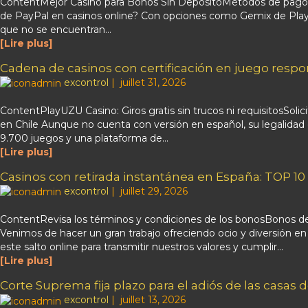
ContentMejor Casino para Bonos Sin DepósitoMétodos de pago loc
de PayPal en casinos online? Con opciones como Gemix de Play
que no se encuentran…
[Lire plus]
Cadena de casinos con certificación en juego resp
excontrol
|
juillet 31, 2026
ContentPlayUZU Casino: Giros gratis sin trucos ni requisitosSol
en Chile Aunque no cuenta con versión en español, su legalidad 
9.700 juegos y una plataforma de…
[Lire plus]
Casinos con retirada instantánea en España: TOP 10
excontrol
|
juillet 29, 2026
ContentRevisa los términos y condiciones de los bonosBonos de
Venimos de hacer un gran trabajo ofreciendo ocio y diversión 
este salto online para transmitir nuestros valores y cumplir…
[Lire plus]
Corte Suprema fija plazo para el adiós de las casas 
excontrol
|
juillet 13, 2026