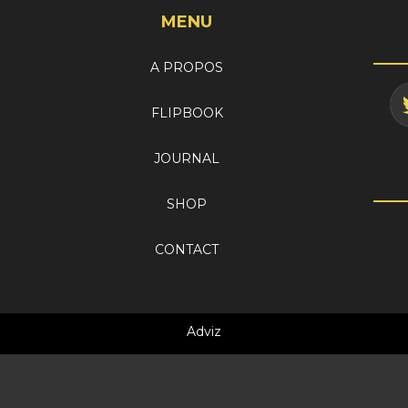
MENU
A PROPOS
FLIPBOOK
JOURNAL
SHOP
CONTACT
Adviz