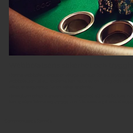
Webbplatsens säkerhet och tryggh
Denna webbplats erbjuder viktiga tjänster för att skydda s
webbplatsen till att spelarna kan njuta av en trygg och säke
vilket är avgörande för en säker spelmiljö.
Dessutom erbjuds användarna möjlighet att snabbt lösa e
kan spelare känna sig trygga och fokuserade på sina strategier
sur
Commentaires fermés
Avslöja
hemligheterna