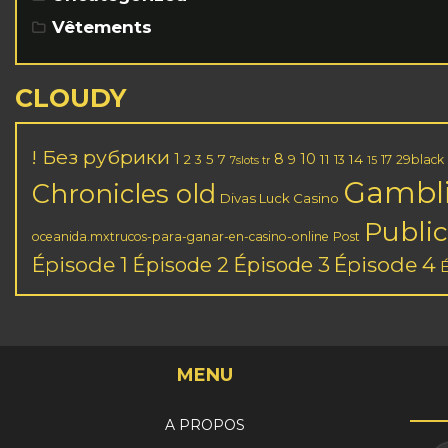
Vêtements
CLOUDY
! Без рубрики
1
8
10
2
5
7
11
14
3
9
13
17
29black
7slots tr
15
Gambl
Chronicles old
Divas Luck Casino
Public
oceanida.mxtrucos-para-ganar-en-casino-online
Post
Épisode 1
Épisode 3
Épisode 4
Épisode 2
MENU
A PROPOS