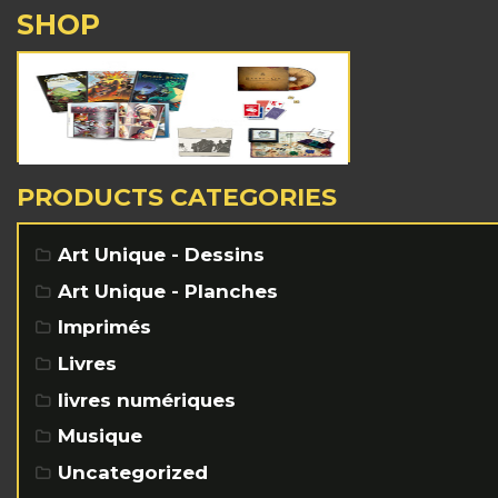
SHOP
PRODUCTS CATEGORIES
Art Unique - Dessins
Art Unique - Planches
Imprimés
Livres
livres numériques
Musique
Uncategorized