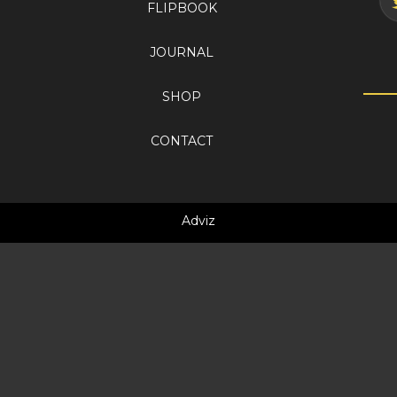
FLIPBOOK
JOURNAL
SHOP
CONTACT
Adviz