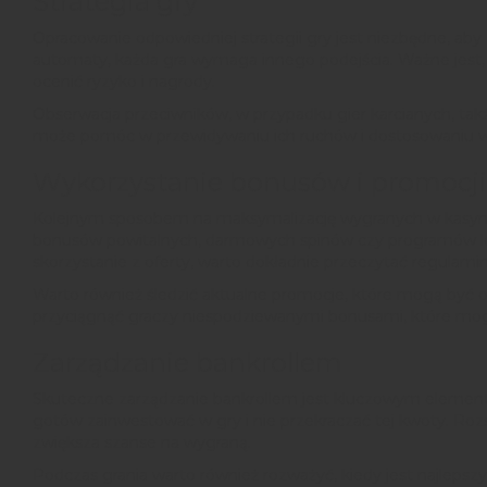
Strategia gry
Opracowanie odpowiedniej strategii gry jest niezbędne, aby 
automaty, każda gra wymaga innego podejścia. Ważne jest, 
ocenić ryzyko i nagrody.
Obserwacja przeciwników, w przypadku gier karcianych, takż
może pomóc w przewidywaniu ich ruchów i dostosowaniu własn
Wykorzystanie bonusów i promocji
Kolejnym sposobem na maksymalizację wygranych w kasynie 
bonusów powitalnych, darmowych spinów czy programów loja
skorzystanie z oferty, warto dokładnie przeczytać regulami
Warto również śledzić aktualne promocje, które mogą być ofe
przyciągnąć graczy niespodziewanymi bonusami, które mogą
Zarządzanie bankrollem
Skuteczne zarządzanie bankrollem jest kluczowym elementem 
gotów zainwestować w gry i nie przekraczać tej kwoty. Rozs
zwiększa szanse na wygraną.
Podczas grania warto również rozważyć, kiedy jest najleps