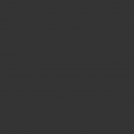
effektivt förvalta din spelbudget. Att sätta en budget innan du b
förhindra förluster. Försök att dela upp din budget för olika
d du har råd att förlora. Genom att hålla en strikt budget kan du 
 negativt.
änsning för att ytterligare öka effektiviteten i ditt spelande. S
 utvärdera din spelstrategi. Detta hjälper dig att hålla fokus oc
förluster.
udanden
som kan användas för att öka din spelkapital. Både välkomstb
. Det är viktigt att läsa igenom villkoren för dessa erbjudanden 
tt använda dessa bonusar strategiskt kan du öka din spelbudget u
 och bonusar är också viktigt. Många gånger kan casinon ha
ärde. Om du är snabb att utnyttja dessa kan du maximera dina
amod
gi och tur. Det handlar också om att spela med förnuft och tålam
ller bli övermodiga efter en vinst. Det är viktigt att veta när ma