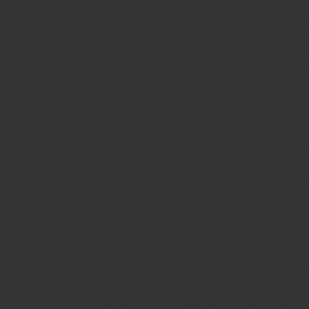
En avgörande del av att vinna på casinon är att 
spela och hålla sig till den är avgörande för att 
spelsessioner och undvik att spela för mer än va
av spelandet utan att det påverkar din ekonomi
Kombinera din budgetförvaltning med en tidsbegr
en klocka som påminner dig om att ta pauser och
undvika impulsiva beslut som kan leda till större 
Utnyttja bonusar och erbj
Många casinon erbjuder bonusar och kampanjer 
och lojalitetsprogram kan ge betydande fördelar
välja de som passar din spelstil bäst. Genom a
att riskera dina egna pengar.
Att hålla sig informerad om aktuella kampanjer
tidsbegränsade erbjudanden som kan ge extra v
vinster med en minimal insats.
Spela med förnuft och tål
Att vinna i casinon handlar inte bara om strate
Många spelare gör misstaget att jaga förluster e