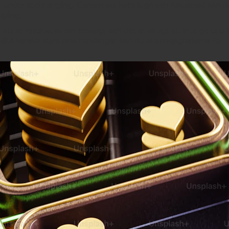
r under spelets gång. Genom att förbli lugn och fokuserad kan d
amgång.
att se resultat av din strategi, och det är viktigt att inte ge upp 
e låta känslor styra dina handlingar, kan du öka möjligheterna för