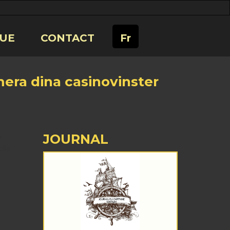
UE
CONTACT
Fr
mera dina casinovinster
JOURNAL
r
ella