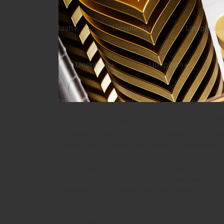
Hitta trygga casinon att spe
Att spela på säkra och pålitliga casinon är avgö
faktorer att ta hänsyn till, inklusive licenseri
använder avancerad säkerhetsteknik, som Cloud
Det är också viktigt att se till att casinot har ef
problem. Att ha stöd tillgängligt kan göra en sto
strategier för att maximera dina vinster.
sur
Commentaires fermés