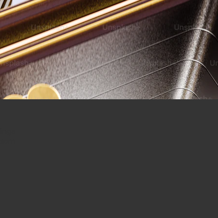
många
n som