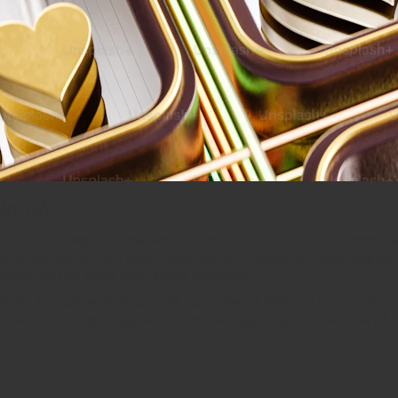
la på
rande för att skydda dina vinster och din information. Det finns 
ng, kundrecensioner och säkerhetsåtgärder. Genom att välja casino
flare, kan du spela med större trygghet.
fektiva kundtjänstalternativ, så att du kan få hjälp vid eventuella
r skillnad i din spelupplevelse och kan hjälpa dig att fokusera på