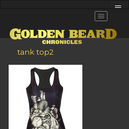
tank top2