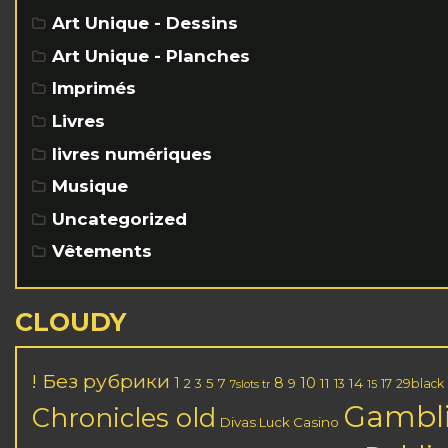
Art Unique - Dessins
Art Unique - Planches
Imprimés
Livres
livres numériques
Musique
Uncategorized
Vêtements
CLOUDY
! Без рубрики
1
8
10
2
5
7
11
14
3
9
13
17
29black
7slots tr
15
Gambl
Chronicles old
Divas Luck Casino