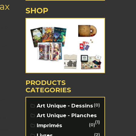
ах
SHOP
 что
шь
ание.
ют
PRODUCTS
CATEGORIES
жают
(0)
Art Unique - Dessins
Art Unique - Planches
ино
(1)
ит
(0)
Imprimés
роде
(2)
Livres
xBet