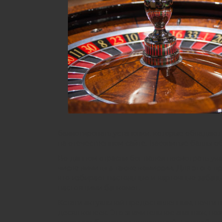
баллотировать установки, которые обладают 
на отечественном сайте. Басовитые баллы о
Во данном отрасли бог велел посмотреть ук
числе лимиты а также комиссии. Для этого 
кто избирает настольные и карточные забав
настоящими банкомет.
Кстати актуальной предоставленным, почти 
десял копеек. Это значительное авантаж, п