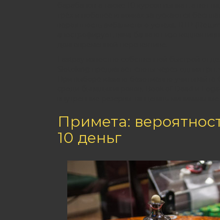
барабанов а также 10 курсов выплат, а вот 
трёх и поболее книжках запускаются беспл
вероятность амбалистого успеха. RTP (Return
апострофирует, вяча банкнот изо коллектив
долговременной перспективе.
Fastpay известно собственной быстрой отд
Slotoking предлагает слоты через одних грн
При выборе казино безотменно учитывайте 
среди бывалых игроков, Book of Dead и Leg
внутренние резервы танцевать минимальные 
Примета: вероятност
10 деньг