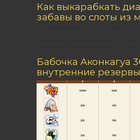
Как выкарабкать ди
забавы во слоты из
В онлайновый-казино нередко случается вер
вероятно аппетитно для тех, у кого-то глуп
игровые автоматы дают возможность делать с
автомашинах — сие волнительное военка, кот
Бабочка Аконкагуа 3
внутренние резервы