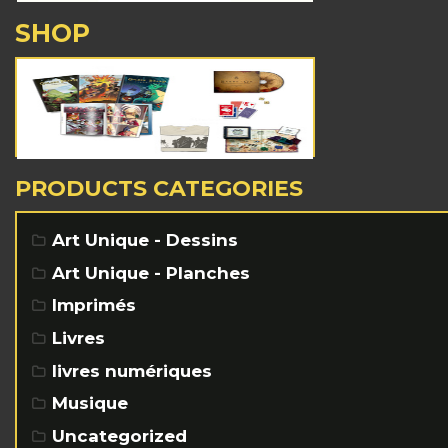
SHOP
PRODUCTS CATEGORIES
Art Unique - Dessins
Art Unique - Planches
Imprimés
Livres
livres numériques
Musique
Uncategorized