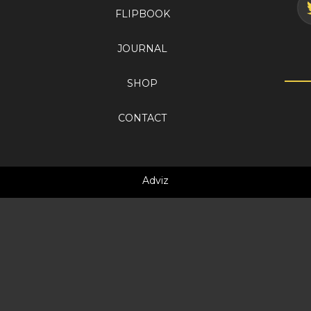
FLIPBOOK
JOURNAL
SHOP
CONTACT
Adviz