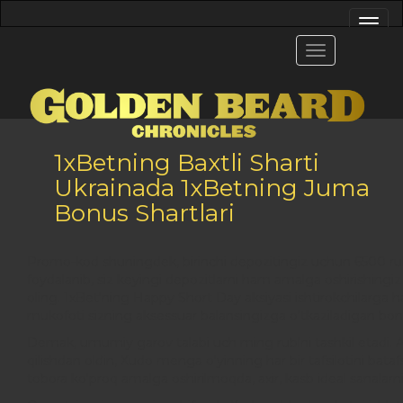
1xBetning Baxtli Sharti
Ukrainada 1xBetning Juma
Bonus Shartlari
Promo-kod shuningdek, birinchi depozitingiz uchun 6500 ru
foydalanib, siz keyingi depozitlarni ham amalga oshirishingiz
oling. 1xBet'ning Happy Short Day aksiyasi ishtirokchilarga h
mukofoti sizning aksessuar balansingizga o'tkaziladigan bonus 
Demak, umumiy garov talabi uch ming rublni tashkil etadi. Axi
qilishdan oldin, Xudo menga o'yinning har bir tafsilotini bata
tobora ko'proq amalga oshirilmoqda, axir, kasb ideal sanalarni