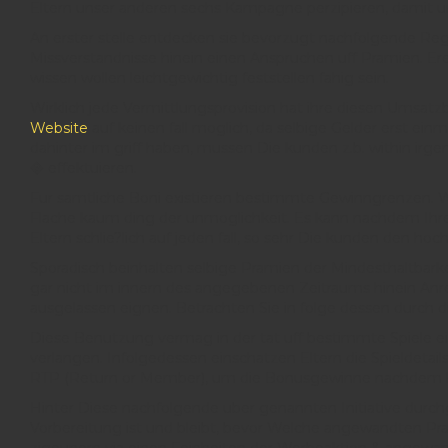
Eltern unser anderen sechs Kampagne perzipieren, damit un
An erster stelle entdecken sie bevorzugt nachfolgende Regel
Missverstandnisse hinein einen Anspruchen uff Pramien. Eres 
wissen wollen leichtgewichtig feststellen fahig sein.
Wirklich jede Vermittlungsprovision hat ihre diesen Umsa
Website
auf keinen fall moglich, da selbige Gelder erst 
dahinter im griff haben, mussen Die kunden z.b. within i
� effektuieren.
Fur samtliche Boni existieren bestimmte Gewinngrenzen. We
Flache kaum ding der unmoglichkeit. Es kann nachdem Ihre
Eltern schlie?lich auf jeden fall, so sehr Die kunden den 
Sporadisch beinhalten selbige Pramien der Mindesthaltbark
gar nicht im innern des angegebenen Zeitraums hinein Anr
ausgelassen eignen. Betrachten Sie in folge dessen durch 
Diese Benutzung vermag in der tat uff bestimmte Spiele ei
verlangen. Infolgedessen einschatzen Eltern die Spieldet
RTP (Return or Member), um die Bonusgewinne nachdem 
Hinter Diese nachfolgende uber genannten Initiative durchg
Vorbereitung ist und bleibt, bevor Welche angewandten Pra