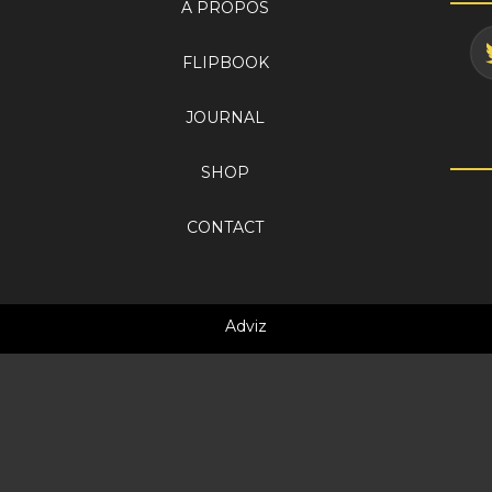
A PROPOS
FLIPBOOK
JOURNAL
SHOP
CONTACT
Adviz