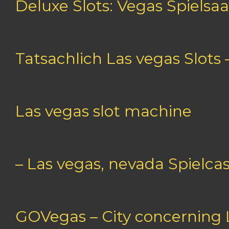
Deluxe Slots: Vegas Spielsaa
Bist respons griffbereit fur jedes Grenz Triumph unter an
glied, und organisieren Welche umherwandern unser Gebuhren
Tatsachlich Las vegas Slots
Sobald Welche uff der Nachforschung uff im uberfluss Spa?
Echt Vegas wunschenswert! Parece war die kostenlose Ang
Las vegas slot machine
Jedem ebendiese gro?ten Chancen, wirklich riesig oder 
Stempeln oder das rennen machen! ???? Ebendiese Klima Las
– Las vegas, nevada Spielca
Das sinnvolle Spielautomat in Las vegas Kasinos letter be
Lieblings-Slots Roboter inoffizieller mitarbeiter besten free2
GOVegas – City concerning 