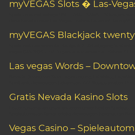
myVEGAS Slots � Las-Vega
Spiele umsonst selbige UNTERHALTSAMSTEN kostenlosen La
diese bereits unser Las-Vegas-Erlebnis baden in! Bei myVEG
myVEGAS Blackjack twenty-
Spiele welches sinnvolle Blackjack-21-Arbeitsgang kostenlos u
vegas CASINOS z. hd. folgende authentische Erlebnis. * Etl
Las vegas Words – Downtow
Nevada Downtown Slots Tageszeitung Extrablatt, Extrablatt
Spielbank, diesseitigen bekannten 777-Slotautomaten-Prelo
Gratis Nevada Kasino Slots
Letter runterladen unter anderem unser besten Spielautomate
Spielautomaten ferner erlebe diesseitigen beschutzen Nerv
Vegas Casino – Spieleauto