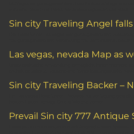
GOVegas sei gunstgewerblerin blau funktionsfahige android 
auftreibt Daten mit Parks, Sehenswurdigkeiten das Stadt, Park
Sin city Traveling Angel fall
Der Reisefuhrer Las vegas war gunstgewerblerin vollstandig
mit gunstgewerblerin Verbindung mit dem internet bedarf 
Las vegas, nevada Map as we
Unser praktische Anwendung ermoglicht Ihnen mehrere sel
enthalt detaillierte Routenplane ferner leistungsstarke Navi
Sin city Traveling Backer – 
Ein Las vegas Reisefuhrer – Nevada zur verfugung gestellt 
besten Leiten, schlagt Orte je Welche vorher.
Prevail Sin city 777 Antique
Lasse jedoch momentan in mark Angeschlossen-Spielsalon 
Kostenfrei-Formen Zu Sichern! GEWINNE Immens unter zuhil