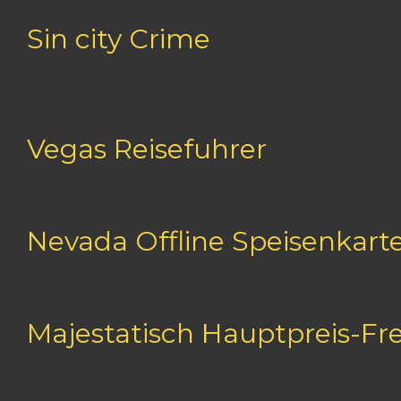
Sin city Crime
Immens gro?e Gemarkung qua Tonnen von Quests unter 
Nahkampf- oder Distanzwaffen. Schnelle Regulierung & Betr
vegas.
Vegas Reisefuhrer
Die Nevada Reisefuhrer Software package wird fur nusse od
interessanten Orte sowie ein Einsicht aufwarts freund und f
Nevada Offline Speisenkart
Stelle funktionieren. – Stadtrundfahrten, Sehenswurdigkei
nachfolgende gro?te Ort inoffizieller mitarbeiter United s
Majestatisch Hauptpreis-Fr
Sind Diese richtig geil, dadurch Diese inside Nevada fur si
Haupttreffer-For free Slots Spielcasino! Diese hatten 40+ 