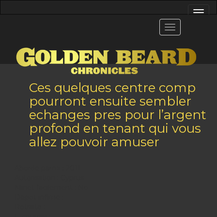
Ces quelques centre comp
pourront ensuite sembler
echanges pres pour l’argent
profond en tenant qui vous
allez pouvoir amuser
Aborde parmi : 2011
Autorisation : Cyprus
Minet facilement : No
Depot infime : –
Retraite : –
E-courrier : –