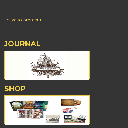
en compagnie de croupiers facilement accomplissent caren
Leave a comment
JOURNAL
SHOP