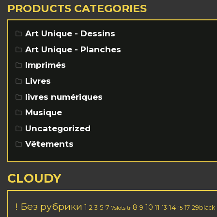
PRODUCTS CATEGORIES
Art Unique - Dessins
Art Unique - Planches
Imprimés
Livres
livres numériques
Musique
Uncategorized
Vêtements
CLOUDY
! Без рубрики
1
8
10
2
5
7
11
14
3
9
13
17
29black
7slots tr
15