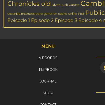
Gambl
Chronicles old
Divas Luck Casino
Public
oceanida.mxtrucos-para-ganar-en-casino-online
Post
Épisode 1
Épisode 3
Épisode 4
Épisode 2
MENU
A PROPOS
FLIPBOOK
JOURNAL
SHOP
CONTACT