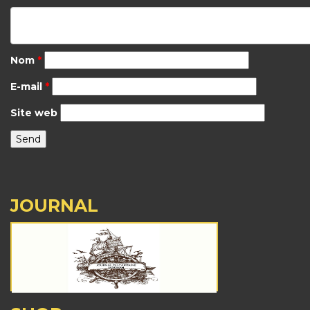
Nom
*
E-mail
*
Site web
JOURNAL