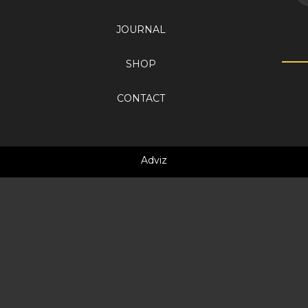
JOURNAL
SHOP
CONTACT
Adviz