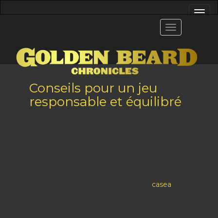
Conseils pour un jeu
responsable et équilibré
Conseils pour un jeu responsable et équilibré
Comprendre le jeu responsable
Le jeu responsable est un principe fondamental qui vise à as
propres limites est essentiel pour s’engager de manière saine
que les plateformes modernes, comme
casea
, offrent aux 
Les joueurs doivent également être conscients des signaux