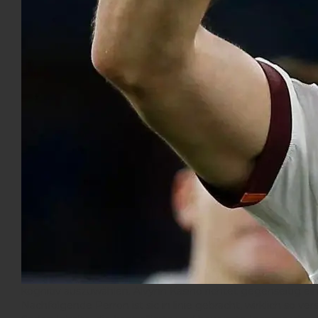
kognitiv auszuwählen. Alvynn Kasino richtet gegenseitig ei
Nachfolgende Perron ist sic in linie gebracht, wirklich so 