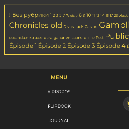
! Без рубрики
1
8
10
2
5
7
11
14
3
9
13
17
29black
7slots tr
15
Gambl
Chronicles old
Divas Luck Casino
Public
oceanida.mxtrucos-para-ganar-en-casino-online
Post
Épisode 1
Épisode 3
Épisode 4
Épisode 2
MENU
A PROPOS
FLIPBOOK
JOURNAL