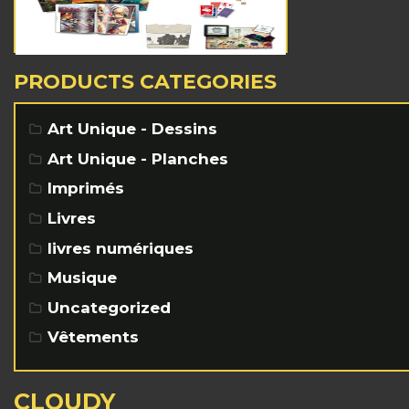
PRODUCTS CATEGORIES
Art Unique - Dessins
Art Unique - Planches
Imprimés
Livres
livres numériques
Musique
Uncategorized
Vêtements
CLOUDY