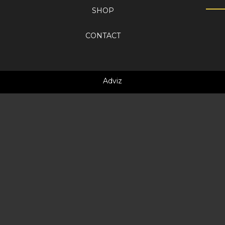
SHOP
CONTACT
Adviz