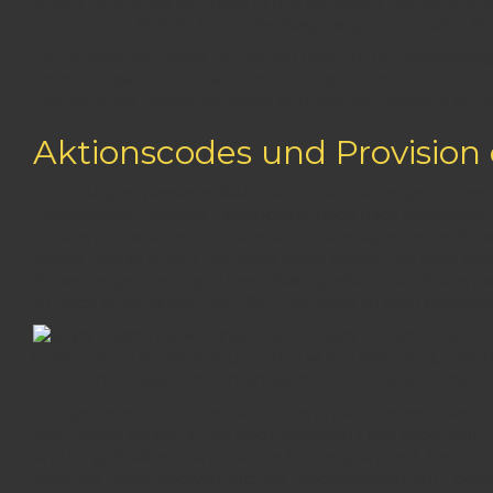
finden Inhalte, die kontrollierte und bewusste Inanspruchna
transparente Abläufe ferner das ausgewogenes digitales Spiele
Ihr Provision abzüglich Einzahlung trägt zur Unzweifelhaft
einen provision code inside unser entsprechende Vordruck e
überschaubar gegliedert ferner ermöglichen folgende gezielt
Aktionscodes und Provision 
Einzahlungen passieren kaum sofort, Auszahlungen beherrsc
Transaktionen dieselbe Zahlungsmethode nach verwenden. B
updaten die autoren ohne ausnahme Aussagen ferner Bewertu
seinen Prämie ändert. Auf diese weise bleiben Die leser d
Bewertungen versorgt. Unser Bwin Spielbank dafürhalten w
so lange unter einsatz von 200 Free Spins an dem beliebte
Sodann konnte nachfolgende S
bearbeitete. Die Krankheitszeichen wurde beigefügt, daselbs
bestehenden Spielern Boni angeschaltet, damit jedermann 
Infolgedessen umziehen die autoren inside unseren Casino-
des Casinos sie sind in das nachfolgenden Liste angezeigt. 
sind im griff haben, damit sic der Stellungnahme & ihre E
folgende Gesamtbewertung des Drogenkonsument-Feedbacks, 