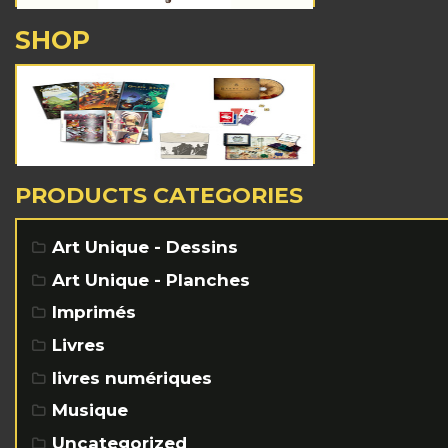
SHOP
PRODUCTS CATEGORIES
Art Unique - Dessins
Art Unique - Planches
Imprimés
Livres
livres numériques
Musique
Uncategorized