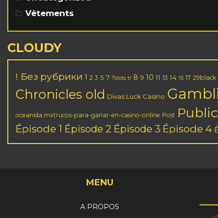
Vêtements
CLOUDY
! Без рубрики
1
8
10
2
5
7
11
14
3
9
13
17
29black
7slots tr
15
Gambl
Chronicles old
Divas Luck Casino
Public
oceanida.mxtrucos-para-ganar-en-casino-online
Post
Épisode 1
Épisode 3
Épisode 4
Épisode 2
MENU
A PROPOS