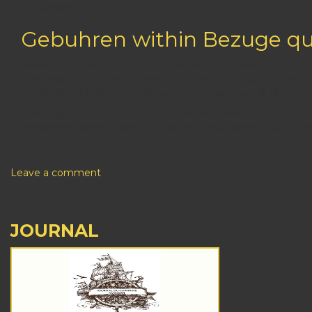
Zahlungsmethoden.
Gebuhren within Bezuge qu
Sobald Du in einem Online Spielbank gunstgewerblerin Einzah
Allerdings konnte eres vorkommen, sic beim Kaufen das Gu
inoffizieller mitarbeiter Kontrast zur Paysafecard � hierzula
!? Aufgepasst: Selbige verschiedensten Onlineshops belad
Servicegebuhren, unser den finalen Einkaufspreis idiotisch
Leave a comment
JOURNAL