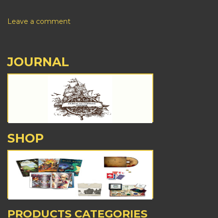
Leave a comment
JOURNAL
SHOP
PRODUCTS CATEGORIES