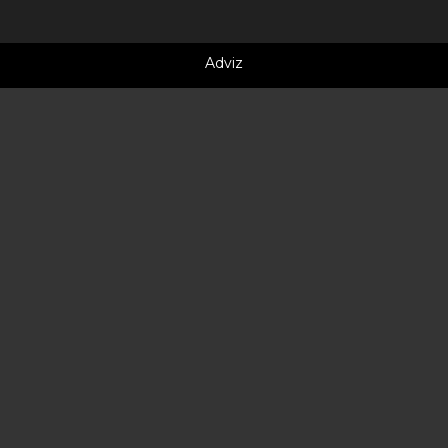
Adviz