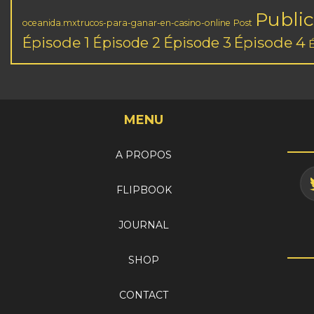
Public
oceanida.mxtrucos-para-ganar-en-casino-online
Post
Épisode 1
Épisode 3
Épisode 4
Épisode 2
MENU
A PROPOS
FLIPBOOK
JOURNAL
SHOP
CONTACT