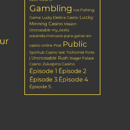
Gambling
Ice Fishing
inne
Lucky
Game
Lucky Elektra Casino
lgende
Minning Casino
Mission
my_texts
Uncrossable
oceanida.mxtrucos-para-ganar-en-
ur
Public
casino-online
Post
Spinhub Casino
test
Trichomist Forte
Uncrossable Rush
|
Wager Palace
Zuluspins Casino
Casino
n
Épisode 1
Épisode 2
Épisode 3
Épisode 4
Épisode 5
onen
ed,