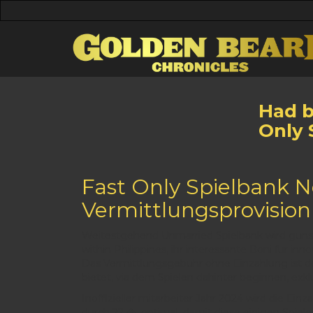
Had b
Only 
Fast Only Spielbank N
Vermittlungsprovision
Weitestgehend Unmarried Spielbank wird gunst
within Philippines, ihr interessante Boni fur i
Das Vermittlungsgebuhr ohne Einzahlung ist de
bietet, via dem Spielen dahinter beginnen, exk
Inoffizieller mitarbeiter Jahr 2024 wird die E
durch 22 �, optimal, damit diese einigen Spiel