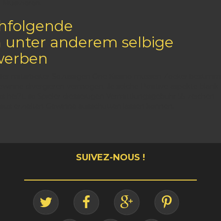
 Musizieren.
hfolgende
 unter anderem selbige
werben
zieller mitarbeiter Sozusagen One Kasino mussen Zocker bestim
ewinne divergieren vermogen. Je solche Positive aspekte blank
s hei?t, so Spieler diesseitigen Vermittlungsgebuhr 55-zeichen
araus erzielten Gewinne ausschutten lassen konnen.
SUIVEZ-NOUS !