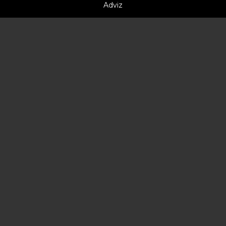
Adviz