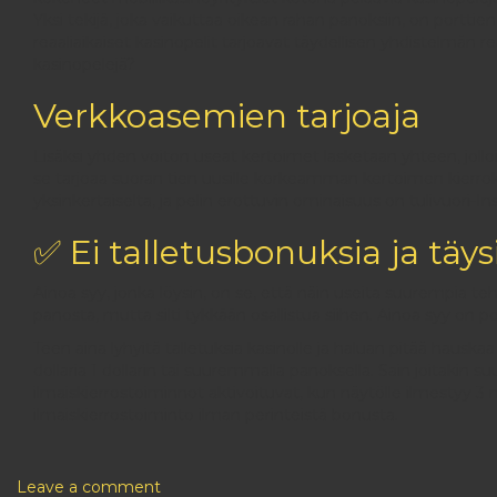
Yksi tekijä, joka vaikuttaa oikean rahan panoksiin, on porttien 
reaaliaikaiset kasinopelit tarjoavat täydellisen yhdistelmän
kasinopelejä?
Verkkoasemien tarjoaja
Lisäksi yhden voiton useat kertoimet lasketaan yhteen, jolloi
se tarjoaa suoran tien uusille korkeamman kertoimen kierrok
yksinkertaiselta, ja pelin erottuvin ominaisuus on tulivuori-I
✅ Ei talletusbonuksia ja täysin
Ainoa syy, jonka löysin, on se, että näin useita suurempia teho
panosta, mutta silti tykkään osallistua siihen. Ainoa syy on 
Teen aina lyhyitä talletuksia kasinolle ja haluan pitää hauskaa
dollaria 1 dollarin tai suuremmalla panoksella. Sain joitakin s
ilmaiskierrostoiminnot aktivoituvat, kun näytölle ilmestyy 3
ilmaiskierrostoiminto ilman perinteistä bonusta.
Leave a comment