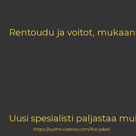
MBit-uhkapelilaitos tarjoaa nyt valtavan valikoiman pelejä, s
Tietyissä osavaltioissa on tiettyjä lakeja ja määräyksiä uhkapel
Kun mietit, haluatko pelata viiden eeppisen sankarin kanssa, 
sen.
Rentoudu ja voitot, mukaan 
Mallien lisäksi, ole varovainen saatavilla olevien erilaisten k
Vuonna 1992 tuotettiin pienemmän budjetin elokuva Roger C
julkaistu.
Loistava viitospaikka on yksi Playtechin Wonder-teemaisista
Aito Big 4 -symboli sijaitsee hyvin suunnitellun 5-rullaisen k
elokuvassa oman sukupolvesi mukaan).
Elizabeth-walletsin käyttö toimii turvallisena välittäjänä ja p
Voit aina pelata blackjackia vaistojesi varassa, mutta jos to
Niitä on myös vahvistettu tietyillä asetteluilla, ääniraidoilla
Sc-arvontoja, kolikkopeliturnauksia ja parisuhdeaiheisia rahap
olleet lähellä kaikkien uusimpien Valentine's Date -kasinok
Uusi spesialisti paljastaa m
Katso oma
https://suomi-casinos.com/fire-joker/
asiantuntija
kokeneet mobiilikasinoyritykset kotona pelaavia kasinopelejä v