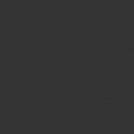
работать.
ата безопасности при входе через зеркало. Браузер должен
ный на имя домена. Если браузер предупреждает о том, что
я от ввода личных данных и паролей. Мошенники часто соз
тингах без шифрования. Всегда проверяйте адресную строку
ресурсе, прежде чем совершать какие-либо действия.
 защиты пользовательских соедине
на котором строится доверие к любой площадке в даркнете.
фрования, такие как TLS 1.3, который обеспечивает
от перехвата. Вся информация, проходящая между вашим
и ключами. Даже если злоумышленник попытается перехват
ный набор символов, который невозможно расшифровать
 уровня.
ипа Man-in-the-Middle (человек посередине). Реализованы
 клиентской стороне. Это означает, что ваш браузер
 сайта при каждом соединении. Если подпись не совпадает 
рвано, и вы получите предупреждение. Такая система исклю
если DNS-серверы будут скомпрометированы и перенаправят 