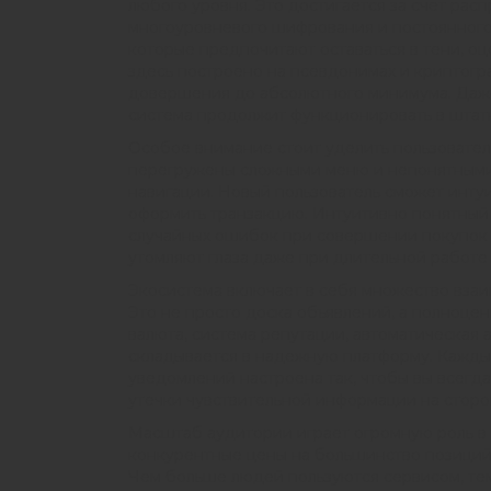
любого уровня. Это достигается за счет ра
многоуровневого шифрования и постоянного
которые предпочитают оставаться в тени, оц
здесь построено на псевдонимах и криптогр
довершения до абсолютного минимума. Даже 
система продолжит функционировать в шта
Особое внимание стоит уделить пользовател
перегружены сложными меню и непонятными 
навигации. Новый пользователь сможет интуи
оформить транзакцию. Интуитивно понятный
случайных ошибок при совершении покупок и
утомляют глаза даже при длительной работе 
Экосистема включает в себя множество взаи
Это не просто доска объявлений, а полноце
валюта, система репутации, автоматическая 
складывается в надежную платформу. Кажды
уведомлений настроена так, чтобы вы всегда 
утечки чувствительной информации на сторо
Масштаб аудитории играет огромную роль в
конкурентные цены на большинство позиций.
Чем больше людей пользуются сервисом, тем