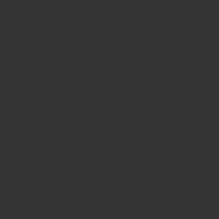
и
и
ся
 был
на
ого,
езко
идя,