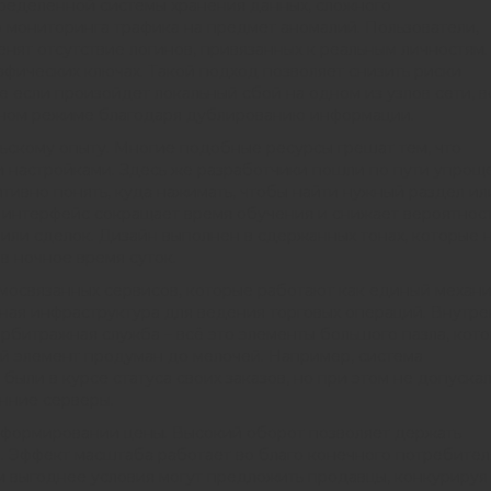
спределенной системы хранения данных, сложного
 мониторинга трафика на предмет аномалий. Пользователи,
енят отсутствие логинов, привязанных к реальным личностям.
афических ключах. Такой подход позволяет снизить риски
если произойдет локальный сбой на одном из узлов сети, в
тном режиме благодаря дублированию информации.
ьскому опыту. Многие подобные ресурсы грешат тем, что
настройками. Здесь же разработчики пошли по пути упрощ
тивно понять, куда нажимать, чтобы найти нужный раздел ил
 интерфейс сокращает время обучения и снижает вероятнос
ли сделок. Дизайн выполнен в сдержанных тонах, которые 
в ночное время суток.
мосвязанных сервисов, которые работают как единый механи
нная инфраструктура для ведения торговых операций. Внутр
арбитражная служба – всё это элементы большого пазла, кот
й элемент продуман до мелочей. Например, система
были в курсе статуса своих заказов, но при этом не допуска
нние серверы.
 формировании цены. Высокий оборот позволяет держать
 Эффект масштаба работает во благо конечного потребител
 выгоднее условия могут предложить продавцы, конкурируя 