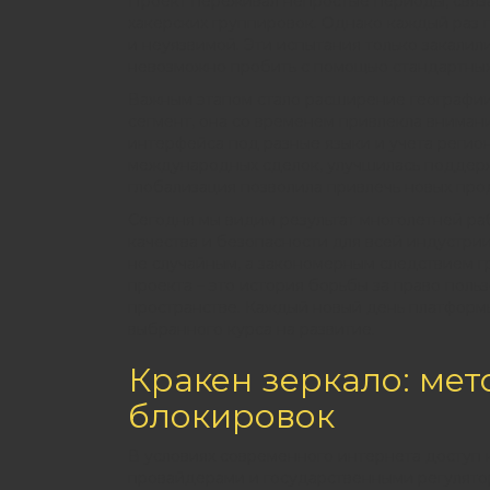
Проект переживал непростые периоды, связ
хакерских группировок. Однако каждый раз 
и неуязвимой. Эти испытания только закалил
невозможно пробить с помощью стандартных
Важным этапом стало расширение географии
сегмент, она со временем привлекла внимани
интерфейса под разные языки и учета регио
международных сделок, улучшилась поддерж
глобализация позволила привлечь новых прода
Сегодня мы видим результат многолетней раб
качества и безопасности для всей индустрии
не случайным, а закономерным следствием г
проекта – это история борьбы за право поль
пространстве. Каждый новый день платформ
выбранного курса на развитие.
Кракен зеркало: мет
блокировок
В условиях современного интернета доступ 
провайдерами и государственными регулятор