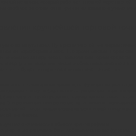
ночный механизм, который работает в полной мере на этой
ми сообщества строится на принципах взаимного уважения 
новления крупнейшей торговой точк
нужно взглянуть назад. Путь развития этой платформы начал
а полная неразбериха и хаос. В то время каждый второй сайт
 на коленке за пару часов. Пользователи теряли средства
сти вернуть их назад или наказать обманщика. Именно в этот
 честность будет поощряться, а мошенничество жестко
имитивно с точки зрения дизайна, но функционал уже тогда
ки сделали ставку на безопасность транзакций. Была внедре
, благодаря которой продавец получал деньги только после т
ра. Это революционное решение на тот момент позволило р
редоплатой. Люди начали возвращаться к онлайн-покупкам, в
щитой платформы.
ь лучшие специалисты в области криптографии и
гулярно, исправлялись баги, добавлялись новые функции.