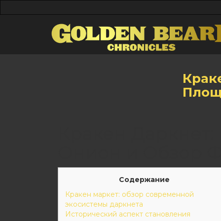
Крак
Площ
Кракен Даркнет:
Онион и Обзор 
Содержание
Кракен маркет: обзор современной
экосистемы даркнета
Исторический аспект становления