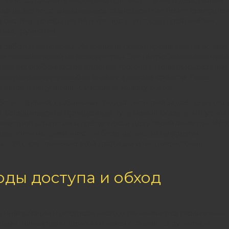
анные с атаками правоохранительных органов и действиями
площадка восстанавливалась, становясь еще более соверше
и систему, превратив её в крепость, которую практически
 инструментов.
 работы платформы. Изначально ориентированная на локаль
е пользователей из разных стран. Это потребовало адаптац
нальных особенностей ведения торговли. Появились разделы
ка различных способов оплаты и вывода средств. Такая
вцов и покупателей, увеличив liquidity рынка.
оты – зрелый, стабильный продукт, который задает стандар
. Оглядываясь на пройденный путь, можно сказать, что успех
рамотной стратегии и преданности делу своей команды. Ист
зователей на приватность и безопасность в цифровом
ы – это продолжение этой традиции и подтверждение
оды доступа и обход
к информации и ресурсам часто ограничивается различными
ами. Блокировки доменных имен становятся рутиной, и