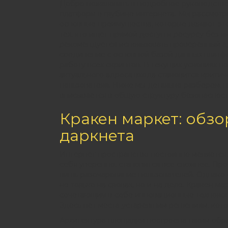
Добро пожаловать в подробное руководство
платформ в глубине интернета. Мы рассмотр
основные преимущества, которые делают это
тех, кто ищет прямой доступ к ресурсу без 
рекомендуется использовать проверенный 
соединение с основной базой данных платфо
работу всех скриптов. В текущих условиях 
актуального адреса входа становится крит
пользователя. Ниже мы детально разберем, 
вписывается в общую структуру безопаснос
Кракен маркет: обз
даркнета
Интернет пространство постоянно меняется,
себя уверенно, становится все сложнее. Про
лишь разочарование пользователей. Однако 
не только на словах, но и на деле. Кракен м
сочетающим в себе инновационные технолог
Здесь нет места устаревшим решениям, кото
Архитектура площадки построена таким обр