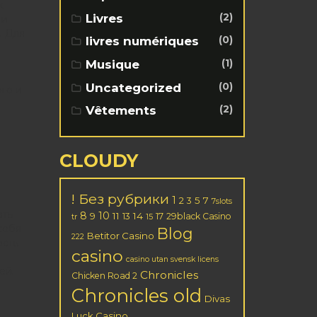
х
(2)
Livres
 и
. Для
(0)
livres numériques
(1)
Musique
(0)
Uncategorized
го и
(2)
Vêtements
CLOUDY
! Без рубрики
1
2
5
7
3
7slots
ать
8
10
11
14
9
13
17
29black Casino
tr
15
себя
Blog
Betitor Casino
222
ость
casino
casino utan svensk licens
ей.
Chronicles
Chicken Road 2
Chronicles old
Divas
Luck Casino