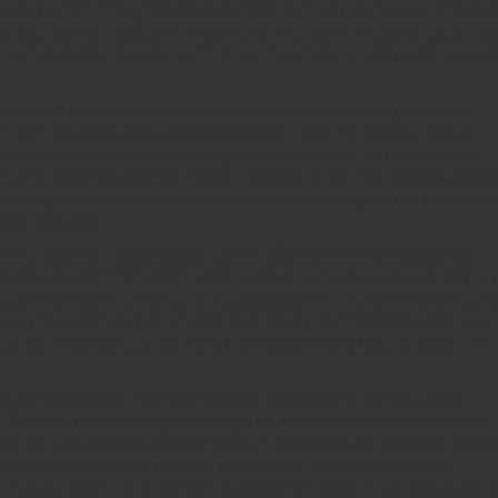
скать способы обхода этих ограничений. Именно здесь в и
 представляет собой точную копию основного сайта, размещ
ользователям получать доступ к тем же функциям и данным, 
анные синхронизируются с основным сервером в реальном
ния, обновления статусов заказов – всё это моментально
я пользователя разница между основным сайтом и зеркалом
са в строке браузера. Важно понимать, что вход через зерк
используете официально подтвержденный адрес. Использова
чке данных.
т список актуальных зеркал и публикует их на надежных
е в случае массовой блокировки доменной зоны пользователи
льзуются технологии децентрализованного хостинга, которые
з сети. Зеркала могут располагаться на серверах в разных
кировки для цензоров. Такая географическая распределенно
ьное зеркало в текущий момент времени. Один из самых
т-ботов в мессенджерах, которые по запросу выдают список
куются на профильных форумах и тематических каналах. Одна
ование постоянного домена-редиректа или сохранение
то гарантирует, что вы всегда сможете попасть на площадку,