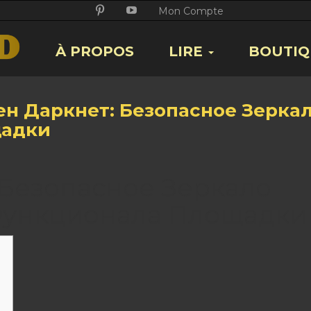
Twitter
Facebook
Google
Pikore
Youtube
Mon Compte
+
À PROPOS
LIRE
BOUTIQ
ен Даркнет: Безопасное Зерка
адки
 Безопасное Зеркало
Функционала Площадки