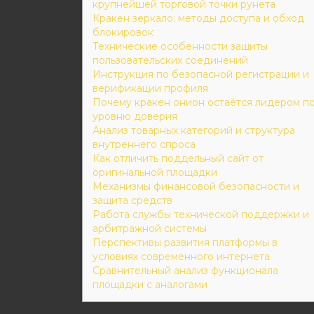
крупнейшей торговой точки рунета
Кракен зеркало: методы доступа и обход
блокировок
Технические особенности защиты
пользовательских соединений
Инструкция по безопасной регистрации и
верификации профиля
Почему кракен онион остаётся лидером п
уровню доверия
Анализ товарных категорий и структура
внутреннего спроса
Как отличить поддельный сайт от
оригинальной площадки
Механизмы финансовой безопасности и
защита средств
Работа службы технической поддержки и
арбитражной системы
Перспективы развития платформы в
условиях современного интернета
Сравнительный анализ функционала
площадки с аналогами