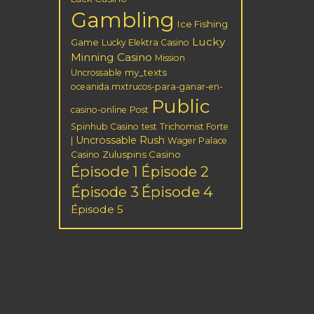
Gambling
Ice Fishing
 Всё
Lucky
Game
Lucky Elektra Casino
Minning Casino
Mission
ся
my_texts
Uncrossable
oceanida.mxtrucos-para-ganar-en-
Public
ения
casino-online
Post
и
Spinhub Casino
test
Trichomist Forte
ть
Uncrossable Rush
|
Wager Palace
не
Zuluspins Casino
Casino
Épisode 1
Épisode 2
зм.
Épisode 3
Épisode 4
енняя
Épisode 5
орый
ла
я.
за