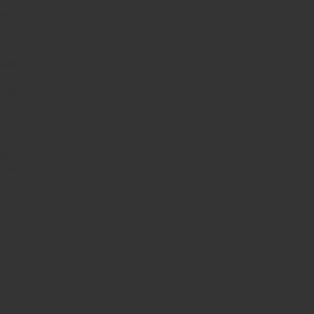
нной
ный
ии
 для
ты
 был
ория