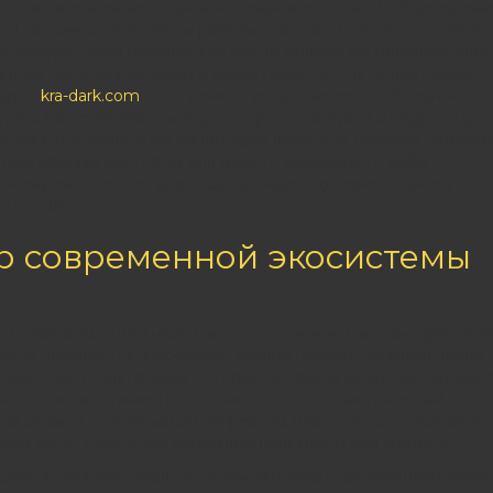
 по использованию одной из самых известных и обсуждаемы
им технические аспекты работы, способы безопасного входа
т ресурс таким популярным среди миллионов пользователей
лишних перенаправлений и риска нарваться на мошенников,
адрес
kra-dark.com
. Этот домен предоставляет стабильное
рмы, обеспечивая высокую скорость загрузки и корректную
постоянного изменения ландшафта даркнета, наличие надежно
ически важным фактором для любого уважающего себя
почему именно этот адрес заслуживает доверия и как он
ти площадки.
ор современной экосистемы
 и с каждым годом найти место, где можно было бы чувствов
екты появляются и исчезают, словно пузыри, оставляя после 
существуют платформы, которые доказали свою состоятельн
аркет относится именно к таким долгосрочным проектам,
ии защиты с удобным интерфейсом для простых пользовател
рые могут стоить вам конфиденциальности или средств.
азом, чтобы максимально усложнить жизнь злоумышленникам