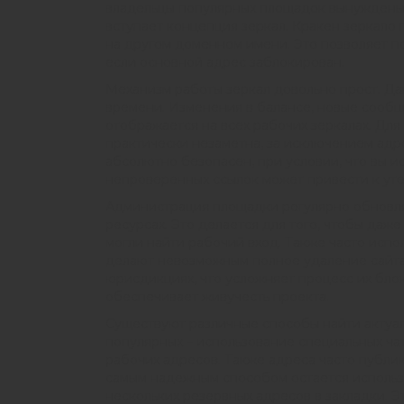
владельцы популярных площадок вынуждены и
вступает концепция зеркал. Кракен зеркало
на другом доменном имени. Это позволяет п
если основной адрес заблокирован.
Механизм работы зеркал довольно прост. Д
времени. Изменения в балансе, новые сообще
отображается на всех рабочих зеркалах. Дл
практически незаметна, за исключением адре
абсолютно безопасен, при условии, что вы 
непроверенных ссылок может привести к уте
Администрация площадки регулярно обновляе
ресурсах. Это делается для того, чтобы даж
могли найти рабочий вход. Также часто испо
делают невозможным полное удаление сайта и
юрисдикциях, что усложняет процесс их бло
обеспечивает живучесть проекта.
Существуют различные способы найти актуал
популярных – использование специальных ча
рабочих адресов. Также адреса часто публи
самым надежным способом остается использ
нескольких резервных адресов в закладки. Э