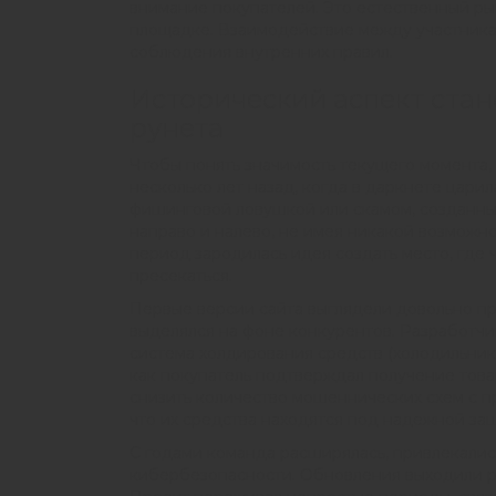
внимание покупателей. Это естественный ры
площадке. Взаимодействие между участника
соблюдения внутренних правил.
Исторический аспект ста
рунета
Чтобы понять значимость текущего момента, 
несколько лет назад, когда в даркнете царил
фишинговой ловушкой или скамом, созданным
направо и налево, не имея никакой возможно
период зародилась идея создать место, где
пресекаться.
Первые версии сайта выглядели довольно пр
выделялся на фоне конкурентов. Разработчи
система холдирования средств (холодильник)
как покупатель подтверждал получение това
снизить количество мошеннических схем с п
что их средства находятся под надежной за
С годами команда расширялась, привлекалис
кибербезопасности. Обновления выходили ре