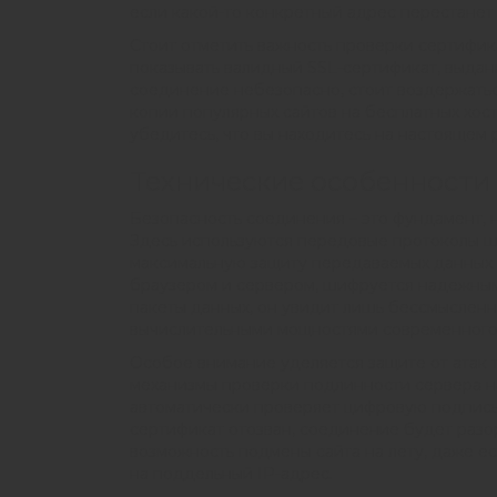
если какой-то конкретный адрес перестанет 
Стоит отметить важность проверки сертифик
показывать валидный SSL-сертификат, выдан
соединение небезопасно, стоит воздержатьс
копии популярных сайтов на бесплатных хос
убедитесь, что вы находитесь на настоящем 
Технические особенности
Безопасность соединения – это фундамент, 
Здесь используются передовые протоколы ши
максимальную защиту передаваемых данных 
браузером и сервером, шифруется надежным
пакеты данных, он увидит лишь бессмыслен
вычислительными мощностями современного
Особое внимание уделяется защите от атак т
механизмы проверки подлинности сервера на
автоматически проверяет цифровую подпись
сертификат отозван, соединение будет разо
возможность подмены сайта на лету, даже 
на поддельный IP-адрес.