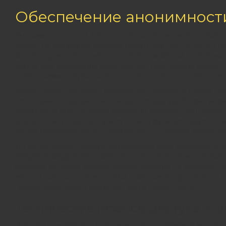
Обеспечение анонимности 
Анонимность в сети Tor достигается за счет многослой
через три случайных сервера перед тем, как попасть в 
Однако существуют методы деанонимизации, о которых н
жизни, или совершили действие, которое можно связать 
псевдонимы для разных видов деятельности, чтобы разо
Важно также настроить браузер Tor правильно перед на
некоторые пользователи снижают их для удобства, напри
скриптовых атак, которые способны раскрыть ваш реальн
доверенных ресурсах. Кракен онион функционирует пол
менее привлекательно. Безопасность в данном случае в
Не менее важно следить за размером окна браузера. Ун
(fingerprinting). Чтобы избежать этого, всегда использу
вручную во время сессии. Кракен зеркало не собирает д
может позволить связать ваши действия в даркнете и в
преследователям и сохраняет вашу приватность.
Технические нюансы доступа к 
Иногда пользователи сталкиваются с проблемой медленн