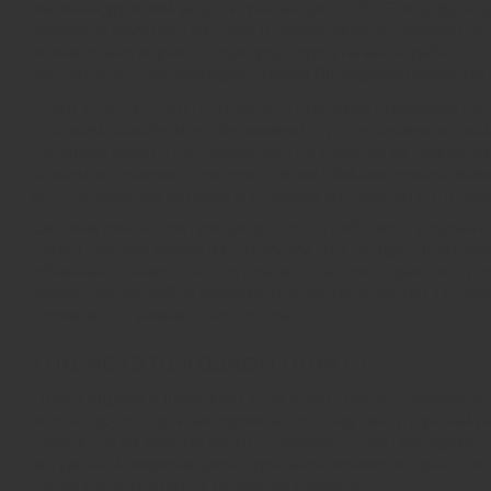
высоким уровнем защиты транзакций. В 2026 году функц
заказов и улучшить систему отзывов. Многие новички пу
внимательно изучить структуру перед началом работы.
контента, что минимизирует риски блокировки аккаунта
Стоит отметить, что популярность ресурса привлекает в
похожим дизайном, чтобы выманить у доверчивых людей 
каналами связи и не переходить по ссылкам из сомнител
списки актуальных доменов в своих официальных канала
восстановление которых в условиях анонимной сети пра
Система рейтингов продавцов здесь работает прозрачно
перед тем, как совершить покупку. Это создает здоров
обманывать клиентов, его рейтинг быстро падает, и он 
эффективнее любых административных запретов. Пользов
сервиса и отзывами сообщества.
Где искать кракен онион
Поиск адреса в доменной зоне onion требует наличия у
индексируют скрытые сервисы, поэтому найти нужный ре
помочь, но их данные часто устаревают. Лучшим вариан
актуальной информацией в реальном времени. Кракен он
после регистрации на основном ресурсе.