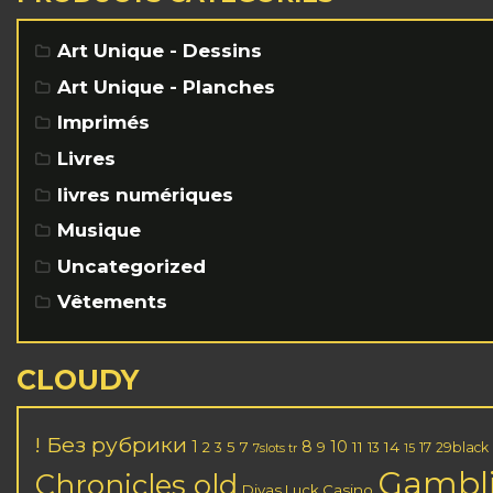
Art Unique - Dessins
Art Unique - Planches
Imprimés
Livres
livres numériques
Musique
Uncategorized
Vêtements
CLOUDY
! Без рубрики
1
8
10
2
5
7
11
14
3
9
13
17
29black
7slots tr
15
Gambl
Chronicles old
Divas Luck Casino