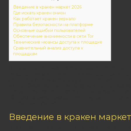
Введение в кракен маркет 2026
Где искать кракен онион
Как работает кракен зеркало
Правила безопасности на платформе
Основные ошибки пользователей
Обеспечение анонимности в сети Tor
Технические нюансы доступа к площадке
Сравнительный анализ доступа к
площадкам
Доступ к популярным ресурсам в сети даркнет часто с
Пользователи вынуждены постоянно искать новые способ
надежная стратегия в текущих условиях – это использов
ищет стабильное соединение без риска перехвата данн
соединение с сервером. Кракен заслужил репутацию ус
обхода цензуры провайдеров. Поэтому важно всегда име
созданных мошенниками.
Введение в кракен маркет
Площадка кракен занимает лидирующие позиции среди п