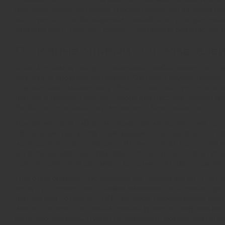
или_seed-фразу кошелька. Любые подобные запросы сле
инструменты для блокировки и жалобы на подозрительны
бдительность помогает сделать платформу безопаснее д
Основные ошибки пользователе
Одной из самых распространенных ошибок является сох
считая это удобным решением. Однако в случае заражен
сохраненные данные могут быть украдены. Лучше испол
данных и требуют мастер-пароль для доступа. Кракен ма
Удобство не должно идти вразрез с безопасностью.
Другая частая ошибка – игнорирование обновлений про
обновления для устранения уязвимостей. Хакеры постоя
используете старую версию ПО, вы становитесь легкой 
устаревших версиях браузера. Всегда следите за актуал
простое действие закрывает большинство известных век
Еще одна ошибка – использование публичных Wi-Fi сете
аэропорту делает ваш трафик видимым для администрато
данные или подменить DNS-запросы, перенаправив вас н
или использовать дополнительный уровень шифрования. 
вашу анонимность. Лучше использовать мобильный инт