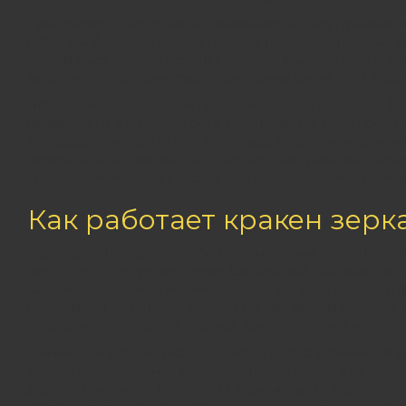
При поиске стоит обращать внимание на дату публикаци
работать. Администраторы проекта регулярно ротации д
открываться. Кракен зеркало, которое было актуально н
запросы. Всегда проверяйте хэш-сумму ключа PGP, если 
Некоторые пользователи предпочитают использовать бот
нарваться на фейкового бота. Официальные боты проек
бот создан вчера и у него всего пара десятков подписч
доверенные источники, поэтому не стоит рисковать сво
проверку, чем потом разбираться с последствиями взлом
Как работает кракен зерк
Зеркала представляют собой точные копии основного сай
доступность ресурса в случае блокировки основного д
сайтом и его копией минимальна, так как база данных и
поэтому все изменения, внесенные на главном сервере,
непрерывность работы сервиса даже в условиях жестког
Технически зеркала работают через проксирование запр
обрабатывается там, и результат возвращается вам. Весь
зеркала одинаково безопасны. Официальные зеркала и