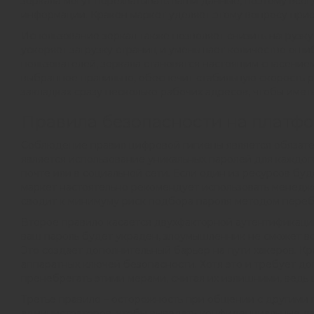
зеркала могут перехватывать ваши данные, поэтому все
информации. Кракен маркет уделяет этому вопросу при
Использование зеркал также позволяет снизить нагрузк
ускоряет загрузку страниц и уменьшает количество оши
пользователей, зеркала становятся настоящим спасением
выбранное правильно, обеспечит стабильную скорость р
закладках сразу несколько рабочих адресов, чтобы имет
Правила безопасности на платф
Соблюдение правил цифровой гигиены является обязате
является использование уникальных паролей для каждого
почте или в социальной сети. Если один из ресурсов б
маркет настоятельно рекомендует использовать менедж
сводит к минимуму риск подбора пароля методом переб
Второе правило касается двухфакторной аутентификации
ваш пароль будет украден, злоумышленник не сможет во
Это создает дополнительный барьер на пути хакеров. 
аппаратных ключей безопасности. Хотя это и требует до
пренебрегать этими мерами, считая их излишними, ведь
Третье правило – осторожность при общении с другими
администраторов, чтобы выведать конфиденциальные да