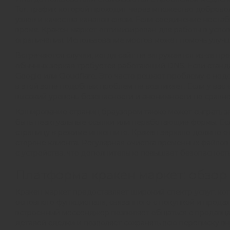
Tor, трафик которой проходит через множество добровол
узлов и качества каналов связи. Если соединение неста
время. Кракен маркет оптимизирован для работы в услов
ограничения. Использование мостов может помочь улучш
Встречаются случаи, когда сайт не загружается из-за п
обычных зеркал требуется работающий DNS. Если станд
Google или Cloudflare. Это часто решает проблему с не
в этой зоне подобных проблем не возникает. Если у вас
высокий уровень безопасности и анонимности по сравн
Кэширование страниц браузером также может сыграть зл
быть неактуальные ссылки или неработающие формы. Есл
страницу в режиме инкогнито. Кракен зеркало должно о
стороне клиента. Регулярная очистка временных файлов
с устройства, что дополнительно повышает безопасность
Платформа кракен маркет: обзор
Кракен маркет предоставляет широкий спектр услуг, ко
основного функционала, связанного с покупкой и прода
встроенный мессенджер позволяет общаться с продавца
деталей сделки и позволяет сохранять всю переписку 