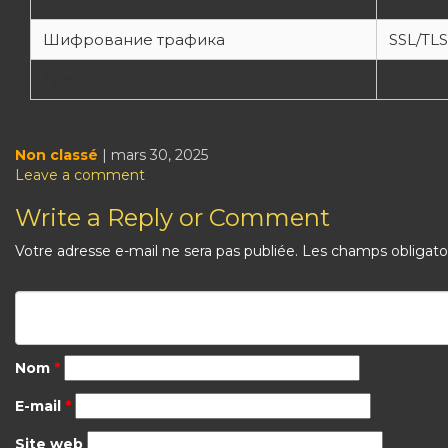
Шифрование трафика
SSL/TLS
Требования к ПО
Любой 
Non classé
| mars 30, 2025
Leave a comment
Write a Reply or Comment
Votre adresse e-mail ne sera pas publiée.
Les champs obligato
Nom
*
E-mail
*
Site web