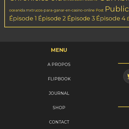
Public
oceanida.mxtrucos-para-ganar-en-casino-online
Post
Épisode 1
Épisode 3
Épisode 4
Épisode 2
MENU
A PROPOS
FLIPBOOK
JOURNAL
SHOP
CONTACT