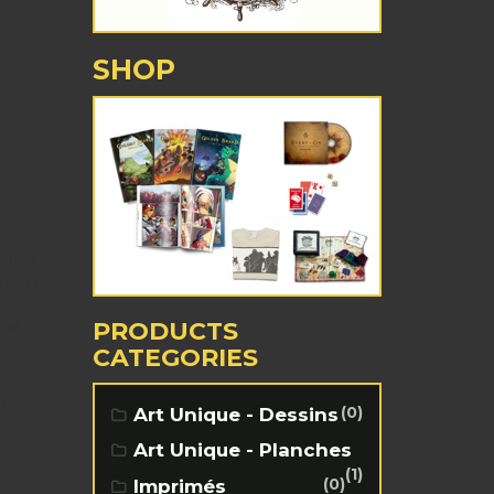
SHOP
ысячи
купку
 на
PRODUCTS
CATEGORIES
му
(0)
Art Unique - Dessins
Art Unique - Planches
(1)
(0)
Imprimés