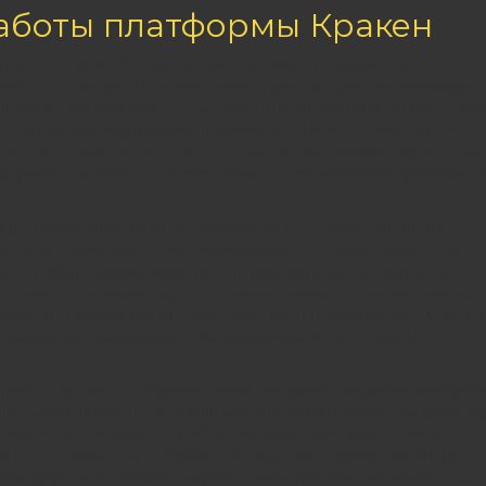
аботы платформы Кракен
фраструктуру, объединяющую множество различных
ей и продавцов. В основе лежит принцип децентрализации,
олной остановки работы системы. Несмотря на внешнюю про
горитмы маршрутизации трафика. Это необходимо для того,
внешнего вмешательства. Система автоматически перестраив
из узлов становится недоступным по техническим причинам и
многоуровневой защиты. Каждый запрос проходит через
тигнет конечной точки назначения. Это гарантирует, что
ся конфиденциальными на протяжении всего времени их
й сведено к минимуму, что принципиально отличает данную
есь нет привычной истории покупок в открытом доступе, а в
то исключает возможность мошенничества со стороны
ряется за счет внедрения новых модулей. Разработчики уде
адаптируя элементы управления под нужды реальной аудитор
происходит регулярно, чтобы покрывать растущий спектр
яется высокий темп обработки запросов. Серверные мощнос
еагируя на всплески трафика в часы пиковой активности. Эт