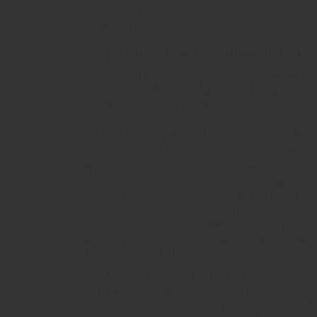
позволяет избежать зависаний интерфейса д
пользователей одновременно пытаются сове
Как работает кракен онио
Технология скрытых сервисов базируется на
аналогов в публичной части сети. Адреса та
расширение. Такая структура позволяет дости
клиента. Соединение между двумя точками н
каждый из которых знает только предыдущий
отслеживание реального IP-адреса пользова
Для работы с такими адресами требуется с
не умеют обрабатывать запросы к этим доме
настроено на работу с луковой маршрутизац
безопасности, чтобы избежать утечек данных
забывают отключить JavaScript или использу
может привести к деанонимизации, поэтому
максимальной защиты.
Скорость соединения в этой сети всегда буд
безопасность. Данные проходят долгий путь
могут быть заметны при загрузке страниц с