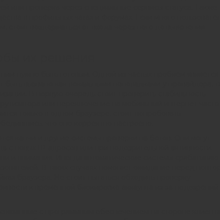
й или проверка через специальные сервисы статуса. Также
ства в профильных чатах и форумах. Если много пользовате
, стоит воздержаться от входа через него до выяснения
обы их решения
к ним нужно быть готовым. Одной из частых проблем является
т быть вызвано как локальными неполадками у провайдера, т
изации. В первую очередь стоит проверить стабильность
рутизатора или переключение на мобильный интернет часто
зится только в одном браузере, стоит попробовать
бедившись, что оно корректно настроено.
ся капчи и другие системы проверки на ботов. Они могут
да с новых IP-адресов или при подозрительной активности.
ни и внимания. Иногда автоматические системы срабатываю
зователей. В таких случаях помогает ожидание перед повто
йках браузера. Не стоит пытаться обходить проверку
привести к временной блокировке аккаунта из-за подозрений
 связанные с программным обеспечением на стороне клиента