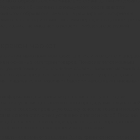
ектно отображать современные веб-страницы или содержать
. Регулярное обновление используемого софта является
кже стоит обращать внимание на расширения, которые вы
фликтовать со скриптами сайта или передавать данные треть
ие лишних плагинов часто решает проблемы с загрузкой
 кракен маркет
ть интуитивно понятным даже для тех, кто видит его впервы
ка и основные категории товаров. Поиск является мощным
ь нужные позиции по ключевым словам, названию магазина и
ска, отбирая предложения по цене, рейтингу продавца или
емя пользователя и позволяет быстрее находить оптимальные
 информацию для принятия решения о покупке. Здесь
ристик, условия доставки и отзывы предыдущих покупателей
ни часто содержат реальную оценку качества товара и надеж
я на основе статистики успешных сделок и жалоб. Высокий
м добросовестности продавца, но не дает стопроцентной
ость факторов перед совершением транзакции.
правления всеми операциями. Здесь хранится история заказо