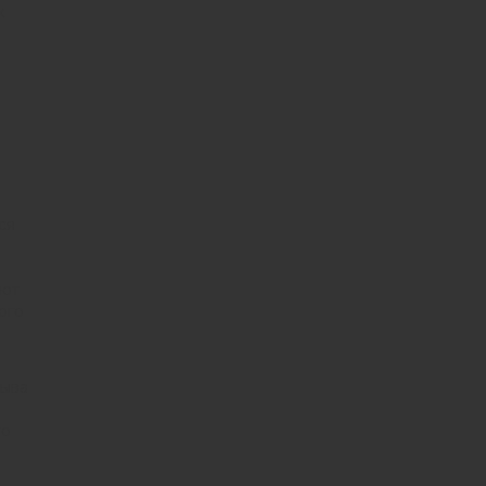
х
ся
ают
ого
рыва
то