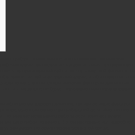
ремен требует внимательности и понимания технических
 рабочий адрес площадки, используйте только проверенную
пасть на оригинальный сайт и не стать жертвой фишинга. Т
обходимостью найти актуальный адрес, чтобы совершить по
ь соединения становится критическим фактором для многих
 того, что их запрос не будет перехвачен или перенаправлен
ом обновлении адресов доменов, так как сетевые фильтры
а к определенным сегментам глобальной сети. Именно поэто
ти. Понимание механизмов работы сети помогает лучше
 типичных ошибок новичков. В этом материале мы подробно
огут вам уверенно ориентироваться в этой среде.