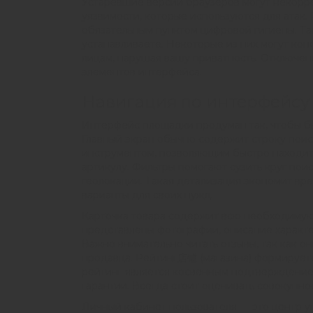
Устаревшие версии браузеров могут некорр
уязвимости, которые используются для атак
обязательным пунктом цифровой гигиены. Та
устанавливаете. Некоторые из них могут кон
лицам, нарушая вашу приватность. Отключен
элементов интерфейса.
Навигация по интерфейсу
Интерфейс площадки продуман так, чтобы бы
Главный экран обычно содержит строку поис
инструментом, позволяющим быстро находит
артикулу. Фильтры помогают сузить круг пои
геолокации. Такая детализация экономит вр
варианты для своих нужд.
Карточка товара содержит всю необходимую
представлены фотографии, описание характе
Важно внимательно читать отзывы, так как о
продавца. Рейтинг店铺 (магазина) формируетс
рейтинг является косвенным подтверждение
гарантии. Всегда стоит оценивать совокупн
Личный кабинет пользователя — это центр у