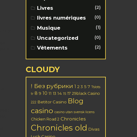
(2)
Livres
(0)
livres numériques
(1)
Musique
стоту
(0)
Uncategorized
ает
(2)
Vêtements
ли в
CLOUDY
! Без рубрики
1
2
5
7
3
7slots
се
8
10
11
14
9
13
17
29black Casino
tr
15
Blog
Betitor Casino
222
casino
ляют
casino utan svensk licens
ии.
Chronicles
Chicken Road 2
Chronicles old
ти
Divas
о
Luck Casino