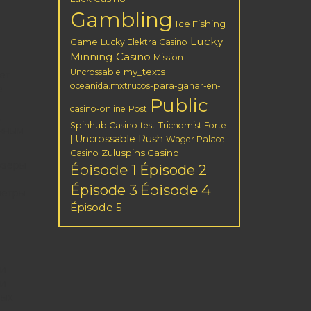
Gambling
Ice Fishing
Lucky
Game
Lucky Elektra Casino
Minning Casino
Mission
my_texts
Uncrossable
ет
oceanida.mxtrucos-para-ganar-en-
е
Public
casino-online
Post
,
Spinhub Casino
test
Trichomist Forte
ожным
Uncrossable Rush
|
Wager Palace
Zuluspins Casino
Casino
узеры
Épisode 1
Épisode 2
Épisode 3
Épisode 4
метры
Épisode 5
 и
ки
вых