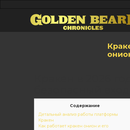
Краке
онио
Кракен в 2026 го
безопасный вход
Содержание
Детальный анализ работы платформы
Кракен
Как работает кракен онион и его