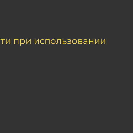
управления спроектирована эргономично, с выделением самы
азличными способами, включая криптовалюты. Система
 новых сообщениях от продавцов или изменениях в правилах
лами позволяет быстро переключаться между просмотром
ением финансами без лишних кликов.
ти при использовании
нимания и соблюдения ряда правил. Первым правилом являет
 пароли, состоящие из букв разного регистра, цифр и
те один и тот же пароль на разных ресурсах. Включение
 повышает уровень защиты. Даже если злоумышленники узн
без второго фактора, которым обычно является код из мобильн
ервом месте. При совершении платежей используйте
шивания или отправляйте средства через миксеры для раз
ранзакцией на площадке. Храните основные средства на
четов используйте небольшие суммы на горячих кошельках. Э
и устройства. Всегда проверяйте адрес получателя перед
ть перевод в блокчейне невозможно.