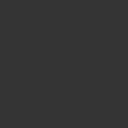
— использование криптографических подписе
можно ориентироваться на поведение сообще
сообщают о проблемах с конкретным адресом
обстоятельств.
Проблемы доступа и спос
Сбои в работе сети случаются регулярно, и 
невозможность загрузить страницу. Это може
глобальными сбоями в работе узлов маршрут
собственного соединения. Перезапуск марш
помогает решить проблему. Если сайт не гру
альтернативное программное обеспечение, у
Другой распространенной сложностью являют
появляться часто, особенно при попытке вхо
Прохождение таких проверок требует време
ложноположительно, блокируя реальных поль
попыткой или смена выходного узла в настро
агрессивными методами, так как это может 
взломе.
Отдельного внимания заслуживают вопросы,