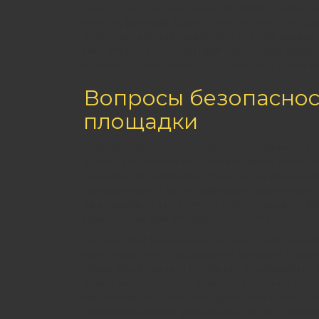
баланс счета и настройки профиля. Панель 
важных функций. Баланс можно пополнять р
уведомлений информирует о статусе заказа,
платформы. Удобная навигация между разде
каталога, общением с поддержкой и управл
Вопросы безопаснос
площадки
Безопасность в сети требует постоянного в
защита учетной записи. Используйте сложные
специальных символов. Никогда не используй
двухфакторной аутентификации значительно
ваш пароль, они не смогут войти в аккаунт 
приложения или аппаратного ключа.
Финансовая безопасность также стоит на п
криптовалюты с поддержкой функций переме
связи между вашим основным кошельком и т
холодных кошельках, а для оперативных рас
минимизирует потери в случае компрометаци
подтверждением транзакции, так как отмени