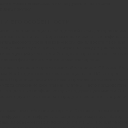
аже в моменты максимальной нагрузки, когда тысячи
ршить покупку.
н и его особенности
 использовании специальной адресной схемы, которая не име
кого типа состоят из набора символов и имеют специфическо
гать высокого уровня анонимности как для хоста, так и для
е идет напрямую, а проходит через цепочку ретрансляторов
 и следующий узел в цепи. Это делает практически невозм
теля или физического местоположения сервера.
пециализированное программное обеспечение. Обычные бра
нам. Необходимо использовать специальное ПО, которое
ией. В процессе настройки важно правильно выставить пара
 через сторонние скрипты или плагины. Часто пользователи
ют стандартные профили, которые содержат уязвимости. Это
 рекомендуется использовать предустановленные настройки
ет ниже, чем в обычном интернете. Это плата за приватность
, шифруясь и дешифруясь на каждом узле маршрута. Задерж
 большим объемом графического контента. Однако для тексто