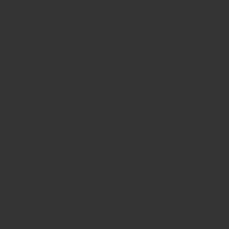
лей
ак и
т
рной
 во
.