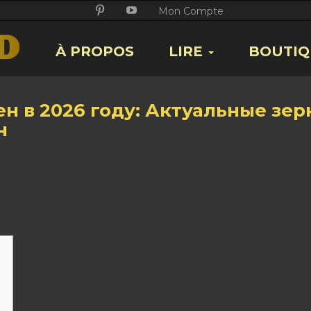
Twitter
Facebook
Google
Pikore
Youtube
Mon Compte
+
À PROPOS
LIRE
BOUTIQ
н в 2026 году: Актуальные зер
н
ду: Актуальные зеркала,
 и гид по онион