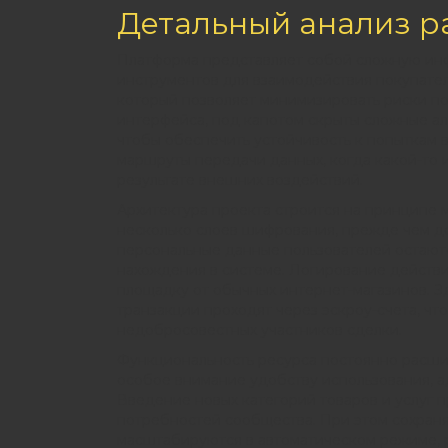
Детальный анализ р
Платформа представляет собой сложную ин
инструментов для взаимодействия покупател
который позволяет минимизировать риски п
интерфейса, под капотом скрыты сложные ал
чтобы обеспечить устойчивость к попыткам 
маршруты передачи данных, когда какой-то 
результате внешних воздействий.
Архитектура проекта строится на принципе 
несколько слоев шифрования, прежде чем дос
персональные данные пользователей остают
нахождения в системе. Логирование действи
площадку от обычных интернет-магазинов. Зд
транзакции проходят через эскроу-счета, ч
недобросовестных участников сделки.
Функциональность ресурса постоянно расши
особое внимание удобству использования, 
Введение новых категорий товаров и услуг 
потребностей сообщества. При этом сохран
масштабируются в автоматическом режиме, р