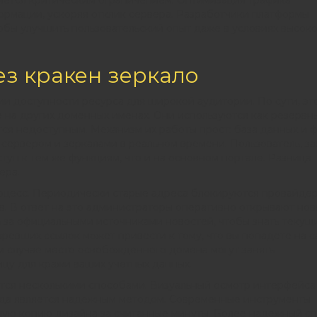
вляется критическим ограничением. Оптимизация трафика
ормации, ускоряя отклик сервера. Разработчики платформы
обы улучшить пользовательский опыт даже в условиях высок
ез кракен зеркало
и доступности ресурса для широкой аудитории. По сути, эт
 на других доменных именах. Они используются как резервн
тся недоступным. Механизм их работы прост: база данных и 
ервером и зеркалами в реальном времени. Пользователь, за
ступ к тем же функциям, что и на основном портале. Разница
ера.
роцесс. Периодически старые адреса блокируются провайде
в. В ответ на это администраторы оперативно открывают но
 за официальными источниками новостей, чтобы знать текущ
ревших ссылок может привести к тому, что вы попадете на с
м случае место освобожденного домена могут занять
цу для кражи ваших учетных данных.
тся несколькими способами. Визуальный осмотр интерфейса
егда является надежным методом. Современные инструменты
ную копию дизайна за считанные минуты. Более надежный с