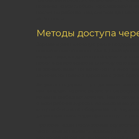
транзакций и работы с каталогами это не я
позволяет снизить объем передаваемой инф
постоянно работают над сжатием данных, чт
латентности.
Методы доступа чер
Зеркала играют ключевую роль в поддержани
полные копии основного сайта, размещенные
каналы связи, когда основной адрес станови
проекта синхронизированы между основным с
на зеркало, видит тот же контент и имеет до
заключается только в адресной строке брауз
Актуальность зеркал — это динамический п
или выпадают из реестра доступных ресурсо
копии на свободных доменах. Важно следить
список рабочих адресов. Использование уста
который больше не обслуживается. В худше
злоумышленники, создав фишинговую страни
Проверка подлинности зеркала осуществляе
часто помогает выявить подделку, но не вс
клонирования сайтов позволяют создать точ