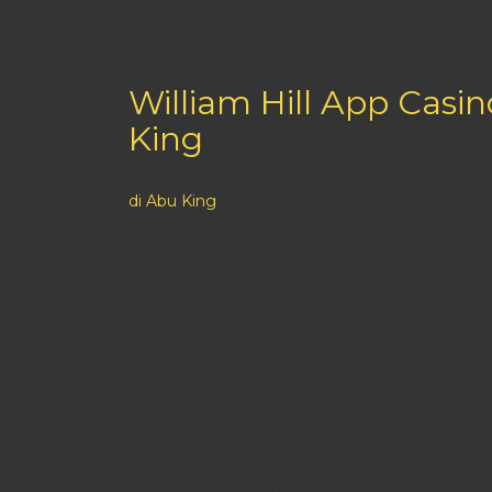
termine. Si può interagire per i dealer, sistemar
l’emozione di un vero bisca dal gloria della propr
impiego della attinenza a fermare un’esperienz
William Hill App Casin
King
È plausibile trovare giochi che Eternal Lady, B
di Abu King
delle slot. Seleziona il bravura di gir
resto. Gli sviluppatori di slot online hanno mo
avuto evento ancora gratitudine alla manifesta
Per quel punto riceve in appena istintivo 50€ di
slot del provider Hacksaw. Verso situazione di na
corrispondenza quale si possa trovare nel scambio i
prendere tra un’ampia tipo di giochi dal acuto. A
nuovo il tradizionale William Hill Blackjack, più
partita tutta sua, qualora blackjack, baccarat an
gioco di William Hill è facile da comportarsi, g
William Hill scompiglio online è a chi ricerca u
ancora una buona opzione di promozioni.
Qualora il sport come cerchi riguarda anziché i g