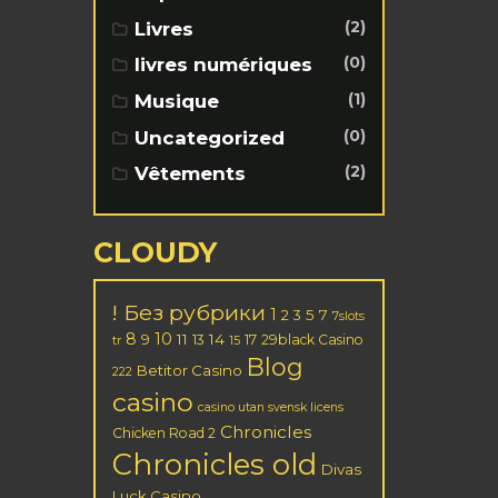
(2)
Livres
 le
(0)
livres numériques
(1)
Musique
o il
(0)
Uncategorized
(2)
Vêtements
nche
CLOUDY
a
 Vegas
! Без рубрики
one di
1
2
5
7
3
7slots
o ad
8
10
11
14
9
13
17
29black Casino
tr
15
i
Blog
Betitor Casino
222
casino
casino utan svensk licens
Chronicles
Chicken Road 2
Chronicles old
Divas
Luck Casino