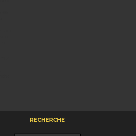
mi di
rosso
vo
 store
eato
e i
uesta
,
anche
RECHERCHE