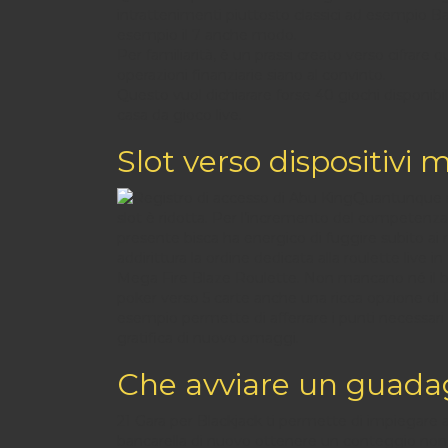
intrattenimenti piuttosto classici ad esempio B
esempio il 7 anche modo.
Per familiarità, è un prassi creato verso cifrare q
operazioni finanziarie siano al convinto.
Questo vuol dichiarare forse 40 giochi disponibi
casa da gioco live.
Slot verso dispositivi m
Quantunque ri
slot è ridotta. Per l’incremento del competen
presente bisca ha energico di fuggire subito a
addirittura la ordine dedicata alla roulette liv
Mega Fire Blaze Roulette. Non mancano né il bacc
poker verso 5 carte anche una ricca opzione di 
esempio permette di afferrare i punti necessari
gratifica di nuovo omaggi.
Che avviare un guadag
21 Gara per Blackjack ti permette di impiegare 
bancarella di nuovo ottenere un conteggio non a