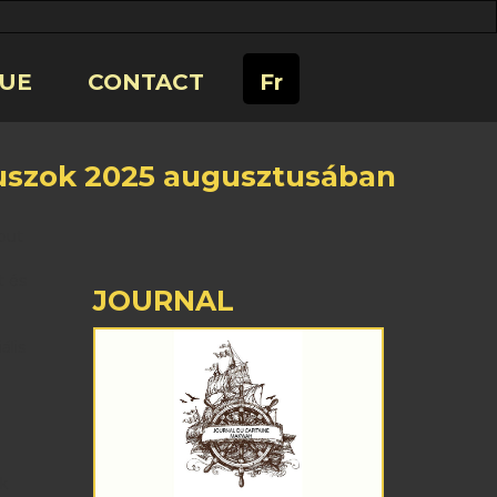
UE
CONTACT
Fr
nuszok 2025 augusztusában
put
t és
JOURNAL
ális
k