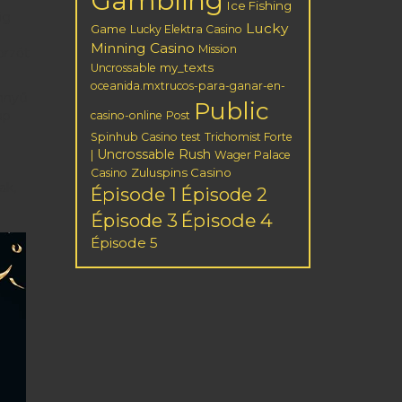
Gambling
Ice Fishing
ig
Lucky
Game
Lucky Elektra Casino
Minning Casino
Mission
orzót
my_texts
Uncrossable
oceanida.mxtrucos-para-ganar-en-
önnyű
Public
ap
casino-online
Post
Spinhub Casino
test
Trichomist Forte
Uncrossable Rush
|
Wager Palace
Zuluspins Casino
Casino
ak,
Épisode 1
Épisode 2
Épisode 3
Épisode 4
Épisode 5