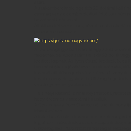
szert.
A szakembereknek legalább 20 dollárral kell fina
csomag vagy az emberek által feltöltött bónus
hozzáadott bónuszát.
Általában kétszer is megnézed a dátumkorlátoz
pénznem elcsússzon.
A DraftKings gyakran kiemel egy adott pozíciót
fektetnek be. Azok számára, akik 50 dollár vagy
kreditet kapnak. Az ilyen típusú kreditek 1x-es 
használni őket a jóváíráshoz. Azok számára, aki
kaszinók általában jobb választásnak bizonyul
követelmények, gyakran 1x-től 3x-ig terjednek, 
valódi nyereménypotenciállal.
Ha a helyi kaszinó is kínál folyamatos újratölté
hogy érdemes visszatérni hozzájuk.
A Genius away from Chance-nél tudjuk, hogy ije
labirintusában.
A különböző online kaszinó bónuszok megértés
legjobban működnek a szerencsejáték-dizájn és
Összefoglalva, 2025 most rengeteg lehetőséget 