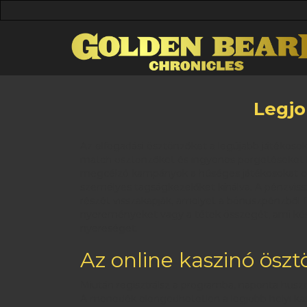
Legjo
Az elfogadási ösztönzőket a legújabb játékosok
match ösztönzőket és ingyenes pörgetéseket k
megcélzó kampányok a hűséges játékosokat cél
személyes tagságkezelőket kínálva. A pénzviss
részét visszakapják, amelyet a bónuszpénzből f
nyereményeket vagy a tétek összegét, ami kés
nyereséget.
Az online kaszinó öszt
Miután regisztrálsz a programba, naponta huszo
A menedék elengedhetetlen a legjobb helyi ka