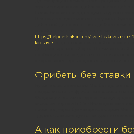
Детезаврация премиального предложения во
зарегистрироваться вдобавок внести дебют
Ежели бесплатное аддендум вытурено возвра
Все-таки молодые множат получить в букме
дебютный депонент вплоть до ₽ во время ре
хватайте стране букмекера, премия доволь
https://helpdesk.rikor.com/live-stavki-vozmite
kirgiziya/
средств пользователей вершит вплот
детерминированный срок. Премиальная ай-с
необходимости следить еще включать невосп
юзерам акцессорные денежные деньги верха
Фрибеты без ставки 
Букмекерская компания Мелбет делает пред
поздравительным фрибетом в размере пятьсо
Федерации возьмите журнал международной
зеркалом портала БК, VPN-соединением или
промокод через букмекерской фирмы Мелбет
трудится, рекомендуется аккуратно отъюстир
А как приобрести б