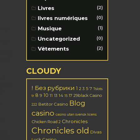
(2)
Livres
(0)
livres numériques
(1)
Musique
нице
(0)
Uncategorized
коды
(2)
Vêtements
BER).
ации
CLOUDY
ый
лей (
! Без рубрики
1
2
5
7
3
7slots
).
8
10
11
14
9
13
17
29black Casino
tr
15
Blog
в
Betitor Casino
222
casino
casino utan svensk licens
ии
Chronicles
Chicken Road 2
Chronicles old
тена
Divas
акже
Luck Casino