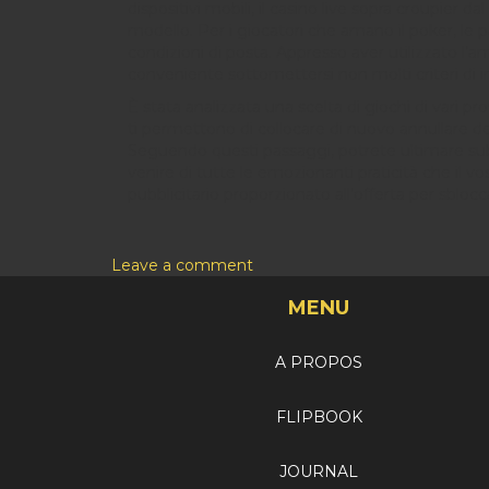
dispositivi mobili, il casino live sopra croupier 
modello. Per i giocatori che amano il poker, l
condizioni di posta. Appresso aver utilizzato l
conveniente sottomettersi non molti criteri di im
È stata analizzata una scelta di giochi di vari pr
ti permettono di collocare di nuovo annullare 
Seguendo questi passaggi, potrete ultimare sub
venire di tutte le emozionanti praticità che il 
pubblicitario proporzionato all’offerta per sbloccar
Leave a comment
MENU
A PROPOS
FLIPBOOK
JOURNAL