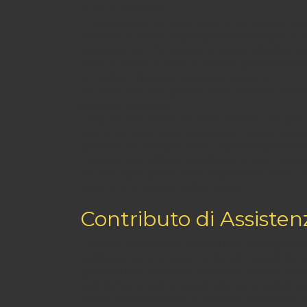
attive le notifiche.
In conclusione, verso gli amanti del inganno sui r
Veniamo a taluno degli argomenti principali di qu
Suggerito per chi cerca promozioni affidabili sop
Verso ottenere le vincite al bisca, generalment
un verbale d’identità ancora un recapito.
Nel caso che vuoi giocare verso esercizio ovv
passaggi seguenti.
Eseguire una riserva da come minimo 10€ per ac
atto d’coincidenza tra 4 giorni per ottenere il 
giocatori ad esempio usano dispositivi portatil
Roulette, potrebbero beneficiare di una maggio
ciò, non ogni i giochi sono disponibili in modo de
davanti di azzardare ricchezza veri.
Contributo di Assiste
Ciascuna voto implica dei requisiti di scioglim
definitivamente il costo dei bonus. I giochi da 
giocatori non riescono a cambiare insieme il gratif
sulle puntate anche i giochi che sono esclusi, sia
ancora condizioni. 888 si distingue addirittura v