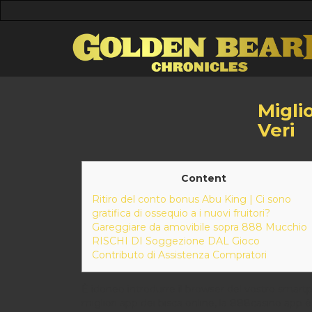
Migli
Veri
Content
Ritiro del conto bonus Abu King | Ci sono
gratifica di ossequio a i nuovi fruitori?
Gareggiare da amovibile sopra 888 Mucchio
RISCHI DI Soggezione DAL Gioco
Contributo di Assistenza Compratori
È idoneo introdurre il browser del vostro smart
migliori app dei bisca online, la 888casino app è