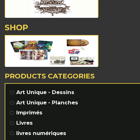
SHOP
PRODUCTS CATEGORIES
Art Unique - Dessins
Art Unique - Planches
Imprimés
Livres
livres numériques