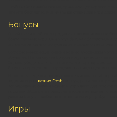
Чтобы найти онлайн-казино, принимающее игроков с мини
начните бесплатно. Минимальная ставка для игры должна
Бонусы
Онлайн-казино обычно предлагают дополнительные бонус
более сложные игры. Они могут быть как бесплатными де
онлайн-игры казино. Бонусы за регистрацию здесь очень
Согласно информации онлайн-казино, участникам могут 
обучение. В этом случае бонусы могут предоставляться
Однако, убедитесь, что вы понимаете партнерское согл
бонусных средств для определенных видов деятельности
Игорные заведения, предлагающие минимальный первый д
ведения игры в
казино Fresh
нет нужды выполнять регист
использование онлайн-казино и упрощают для игроков пр
таких как Bitcoin, что позволяет вносить депозиты по в
условия бонуса, особенно в отношении игр, требующих
Игры