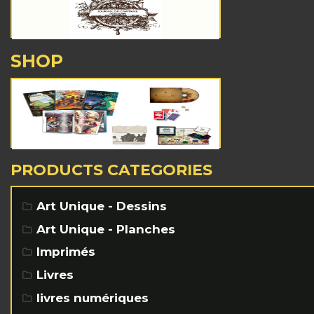
SHOP
PRODUCTS CATEGORIES
Art Unique - Dessins
Art Unique - Planches
Imprimés
Livres
livres numériques