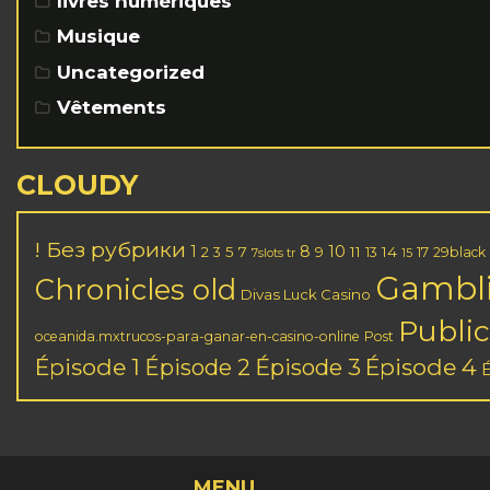
livres numériques
Musique
Uncategorized
Vêtements
CLOUDY
! Без рубрики
1
8
10
2
5
7
11
14
3
9
13
17
29black
7slots tr
15
Gambl
Chronicles old
Divas Luck Casino
Public
oceanida.mxtrucos-para-ganar-en-casino-online
Post
Épisode 1
Épisode 3
Épisode 4
Épisode 2
MENU