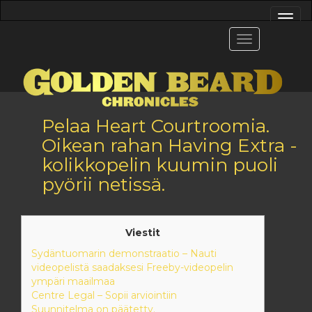
Pelaa Heart Courtroomia.
Oikean rahan Having Extra -
kolikkopelin kuumin puoli
pyörii netissä.
Viestit
Sydäntuomarin demonstraatio – Nauti
videopelistä saadaksesi Freeby-videopelin
ympäri maailmaa
Centre Legal – Sopii arviointiin
Suunnitelma on päätetty.