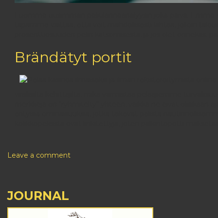
Luomme uusimman pelitilanneanalyysin joka päivä. Emme voi v
tapamme väittää, että voit mahdollisesti lähteä, jolloin talou
prosenttiosuuden pelin katsomisesta, ja jos olet onnekas, pääs
Brändätyt portit
virallisilta kehittäjiltä, ​​mikä varmistaa pelaajiemme turval
merkkejä on "ryhmitelty" yhteen, vaikka ne eivät olisikaan aj
erityisiä ominaisuuksia, jotka tekevät pelistä nautinnollisem
kolikkopeleistä ovat linkitettyjä, joten palkintopotti makset
Leave a comment
JOURNAL