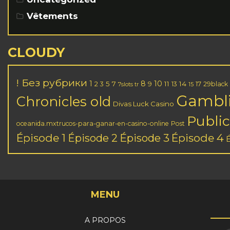
Vêtements
CLOUDY
! Без рубрики
1
8
10
2
5
7
11
14
3
9
13
17
29black
7slots tr
15
Gambl
Chronicles old
Divas Luck Casino
Public
oceanida.mxtrucos-para-ganar-en-casino-online
Post
Épisode 1
Épisode 3
Épisode 4
Épisode 2
MENU
A PROPOS