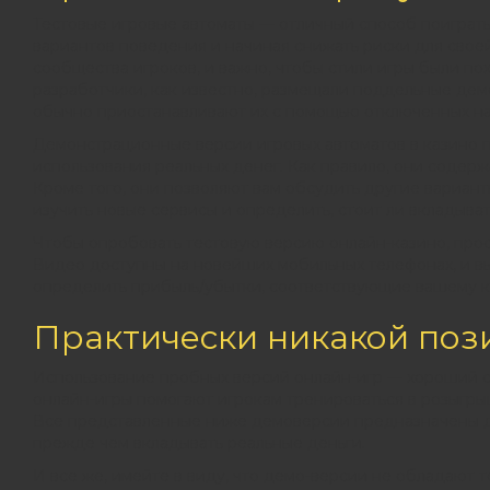
Тестовые игровые автоматы — отличный способ поиграть 
вариантов поведения и начиная снижать риски для свое
сообщества игроков, и важно, чтобы стили игры были пох
разработчики, как известно, размещали поддельные дем
обычно приостанавливают их с помощью отключенных на
Демонстрационные версии игровых автоматов в казино п
использования реальных денег. Как правило, они содер
Кроме того, они позволяют вам обсудить другие вариант
изучить новые сервисы и определить, стоит ли вкладыват
Чтобы опробовать тестовую версию онлайн-казино, про
Видео доступны на новейших мобильных телефонах, и вы
определить прибыль/убытки, соответствующие вашему к
Практически никакой поз
Использование пробных версий онлайн-игр — хороший с
онлайн-игры помогают игрокам тренироваться в розыгрыш
Все представленные ниже демоверсии предназначены для 
прежде чем вкладывать реальные деньги.
И все же, имейте в виду, что демо-версии не обладают 