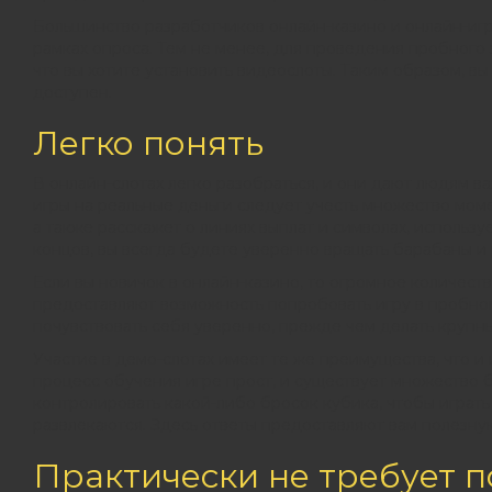
Большинство разработчиков онлайн-казино и онлайн-игр
рамках опроса. Тем не менее, для проведения пробного 
что вы хотите установить видеослоты. Таким образом, в
доступен.
Легко понять
В онлайн-слотах легко разобраться, и они дают людям 
игры на реальные деньги следует учесть множество момен
а также расскажет о линиях выплат и символах, использ
концов, вы всегда будете уверенно вращать барабаны и 
Если вы новичок в онлайн-казино, то огромное количеств
предоставляют возможность попробовать игру в пробном
почувствовать себя уверенно, прежде чем делать крупные
Участие в демо-слотах имеет те же преимущества, что и
процесс обучения игре прост, и существует множество б
контролировать какой-либо бросок кубика, чтобы играть
развлекаются. Здесь ответы предоставляют вам полезную
Практически не требует п