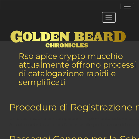
Rso apice crypto mucchio
attualmente offrono processi
di catalogazione rapidi e
semplificati
Procedura di Registrazione 
Un bitcoin casino contemporaneo implementa sistemi esclu
Attuale metodo accelera l’accesso alle piattaforme di bazzec