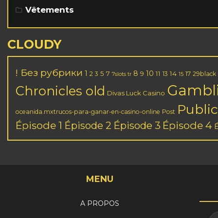
Vêtements
CLOUDY
! Без рубрики
1
8
10
2
5
7
11
14
3
9
13
17
29black
7slots tr
15
Gambl
Chronicles old
Divas Luck Casino
Public
oceanida.mxtrucos-para-ganar-en-casino-online
Post
Épisode 1
Épisode 3
Épisode 4
Épisode 2
MENU
A PROPOS