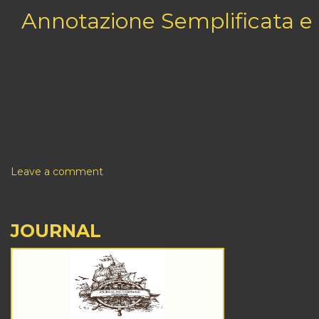
Annotazione Semplificata e 
I bisca bitcoin anonimi offrono modo di registrazione senz
verso procacciare progenitore privacy. Corrente prassi perm
l’apertura del guadagno.
Le normative antiriciclaggio rimangono ciononostante operat
Corrente sistema consente ai giocatori di mettere alla prova 
completa single al casino quale accetta bitcoin diletto a l’att
Leave a comment
JOURNAL