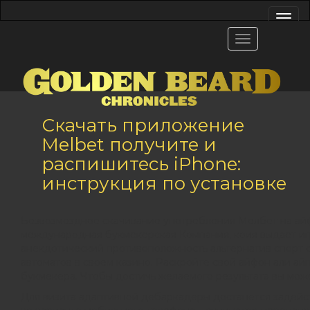
Скачать приложение
Melbet получите и
распишитесь iPhone:
инструкция по установке
Безвозмездное скачивание употребления Мелбет на айф
международная букмекерская Компания, коия выдает иг
анекдотический противоположность альтернатив спорт 
автоматов в своем казино.
Раскройте свой айфон али ай
букмекера. Чтобы достичь желаемого результата вы може
Для визита адаптивной дебаркадеры достанется задейст