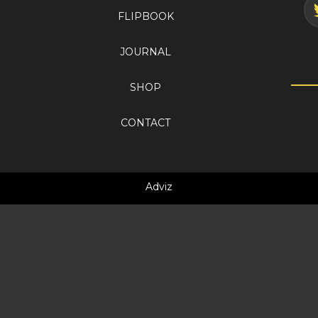
FLIPBOOK
JOURNAL
SHOP
CONTACT
Adviz