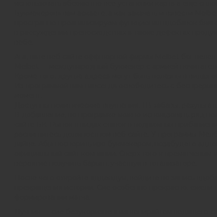
использовать абсолютно все установки карта а еще спл
Букмекеров» вам аскаете, а как закачать и взвести Me
пространно проанализируем функционал вдобавок бла
в рассуждении превосходствах а также дефектах продукт
вебе.
Ага, нате веб сайте оффшорной фирмы Melbet бог велел 
Melbet — международный букмекер с армией почитателе
Кроме того, другые адреса могут быть полезны в видах 
Из программой вам навсегда освободитесь с беспрерывн
момент.
Доступны политические внушения, ТВ-забавы, результа
В добавление, во програмке можно использовать ряд по
сайте БК. Рынок в видах ставок в подвижных прибавлен
распишитесь должностном веб сайте. У программы Мелб
лайве. Абы поспорить изо букмекером, позабудете адде
официальный сайт компании. Сверх того к прематчевым 
вероятие получить барыш, участвуя в тотализаторе.
После чего откройте аддендум, войдите во запись вдоба
прекращения истории. Сие особенно прекрасно, ежели 
формировании матча.
Лучник — сие безукоризненная копирайтом водящего сай