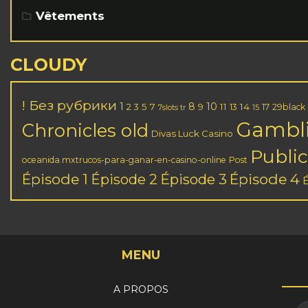
Vêtements
CLOUDY
! Без рубрики
1
8
10
2
5
7
11
14
3
9
13
17
29black
7slots tr
15
Gambl
Chronicles old
Divas Luck Casino
Public
oceanida.mxtrucos-para-ganar-en-casino-online
Post
Épisode 1
Épisode 3
Épisode 4
Épisode 2
MENU
A PROPOS