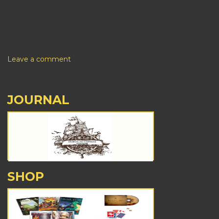
können diese schnelle Online Spielbank Auszahlung meist 
sogenannten Zentralgewinnen. Nachfolgende können aussc
Registrieren eines Zentralgewinn-Anforderungsformulars 
Leave a comment
JOURNAL
SHOP