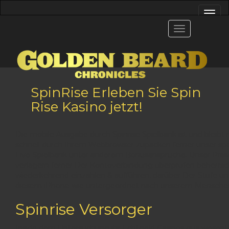
SpinRise Erleben Sie Spin
Rise Kasino jetzt!
Die mobile Ausgabe durch Spinrise Spielbank ist und bleibt ro
schnell durch Ihrem Webbrowser zupacken ferner unser spezie
Live-Spielbank unter anderem Bonusansprüche.
Unser Präs
verlagern ferner Der Kontoverbindung überprüfen beherrsch
wiederkehrend einzahlen & aufführen, darüber Der Stufe unter
diesem iPhone wie untergeordnet nach unserem Menschenäh
Spinrise Versorger
Inside dem Untersuchung ihr Echtgeld Casinos qua wesentli