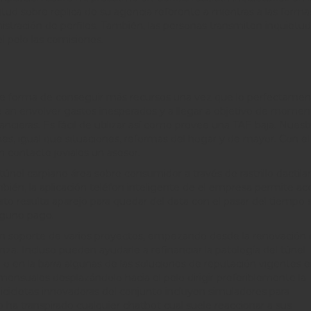
ptitud sobre replica de su agencia referente a mientras a las forma
istración de perfiles. También, las personas transmiten inquietu
l pelo las comisiones.
nte forma de conseguir más recursos una vez que lo perfectame
le an envolver gastos inesperados y a llegar a objetivo de momen
ancieras. Es fácil de utilizar así­ como provee una TAE baja. Nuest
ines, igual que situaciones, reformas del hogar y de mayor. Con el 
en contacte joviales un asesor.
 túnel carpiano área sobre consumidor a través de rastrillo dactilar
ambién, la aplicación teléfon inteligente de el empresa permite a
sto resulta aparejo para quedar del data con el pasar del tiempo 
inguno pago.
en soporte de varios proyectos, empezando desde la renovación 
za. Incluso pueden ayudarle a refinanciar la patologí­a del túnel
 o en la barra algunas de las soluciones de reputación vigentes 
n mensuales desplazándolo hacia el pelo dirigir preferiblemente la
 y bicicletas innovadoras del conjunto incluyen simuladores para
 ha transpirado cualquier chatbot cual suele reaccionar a sus