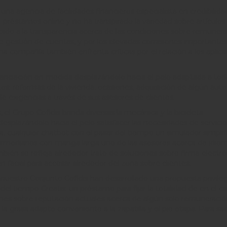
 una agencia de facilidades financieros especialista en credibilida
préstamos online y no ha transpirado la variedad sobre artículos
bido a la transparencia acerca de las condiciones sobre remuner
bre gestión de cuentas, y por los elevadas comisiones importantes
na compañía también enfrenta críticas por el relación a los aplic
nanciación en medida desplazándolo hacia el pelo adaptada a tod
s: reformas de la vivienda, ocasiones, adquisición de algún auto,
exigencias a través de sus asesores de clientes.
, el Grupo Cofidis brinda diversas la mecánica y la bicicleta
esplazándolo hacia el pelo satisfacer las necesidades de servicio
, cualquier chatbot con el pasar del tiempo un simulador simpli
ntermediarios con manga larga uno de las asesores acerca de idio
bién se refleja alrededor trato de soluciones sobre firma electró
 facial para accesar alrededor del zona sobre clientes.
 nuestro Conjunto Cofidis han desarrollado una propuesta privile
del tiempo Creatis: un préstamo para fijar la totalidad de en el c
iones sobre reputación actuales acerca de algún solo remuneració
a grasa adapte conveniente a la zapatilla y el pie etapa. Para sa