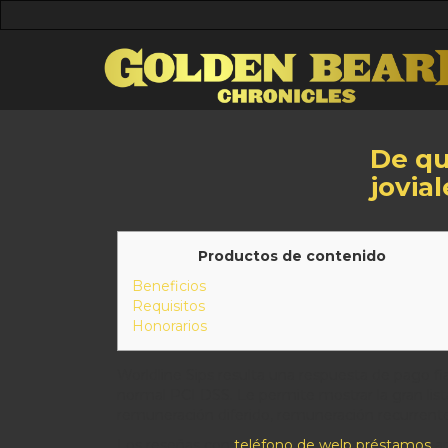
De qu
jovial
Productos de contenido
Beneficios
Requisitos
Honorarios
Worldline Sips resulta una respuesta de pago f
normal PCI DSS.
Le permite mostrar la gran li
remuneración diferido, remuneración recurrente,
Los reseñas con
teléfono de welp préstamos
am