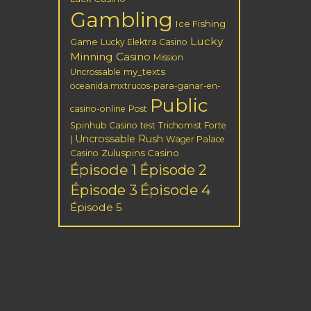
ra una
Gambling
Ice Fishing
tión
Lucky
Game
Lucky Elektra Casino
Minning Casino
Mission
my_texts
Uncrossable
oceanida.mxtrucos-para-ganar-en-
sgo
Public
casino-online
Post
Spinhub Casino
test
Trichomist Forte
Uncrossable Rush
|
Wager Palace
Zuluspins Casino
Casino
rtirse
Épisode 1
Épisode 2
e a
Épisode 3
Épisode 4
Épisode 5
cual
e.
s