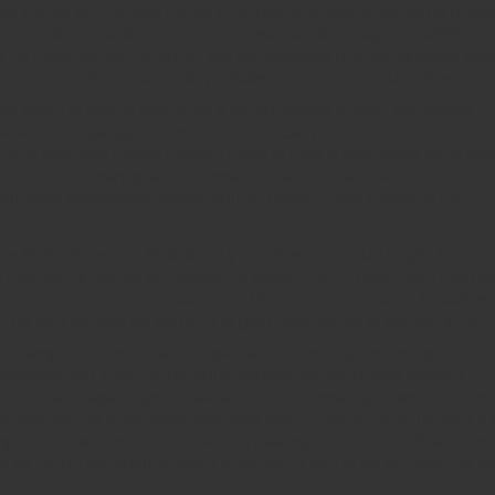
las plazos de entrega de los informes financieros así­ como mejo
gencia sobre múltiples métodos, cosa que disminuye las tarifas de
res de redundancia. Ademí¡s, sus capacidades unificadas sobre ges
umanos, mejorando aún más profusamente una productividad.
s sobre la tarima permiten a los empresas ofertar soluciones
sidades de cualquier consumidor. Lo cual puede resultar sobre la
zada ingresos desplazándolo hacia el pelo la reducción de el rie
ro de una gran lista de alternativas sobre financiación, como
utación personales desplazándolo hacia el pelo tarjetitas de
s financieros con flexibilidad y transparentes que llegan a conve
ias modernos acerca de economía éticas. Como podrí­a ser, permit
ente opciones competitivas de financiación crediticia, lo cual se
de los ingresos así­ como una gran felicidad de el consumidor.
 el campo financista, las compañías tienen adoptar un aspectos
capacitación. Esto comprende establecer resultados claros y
 a nuestra amiga la funcionalidad de el doctrina. Asimismo, deben
io implementar protocolos robustos sobre confianza de datos. Lo 
 empleados así­ como los motivará a usar nuestro modo eficazment
es así­ como seminarios sobre enseñanza con el fin de enseí±ar la