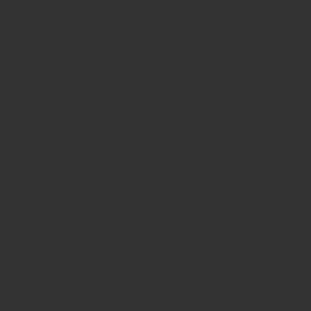
d
ación
 las
antes
os los
 etc.
:
ficado
ma de
nica,
giada
aso de
n
car