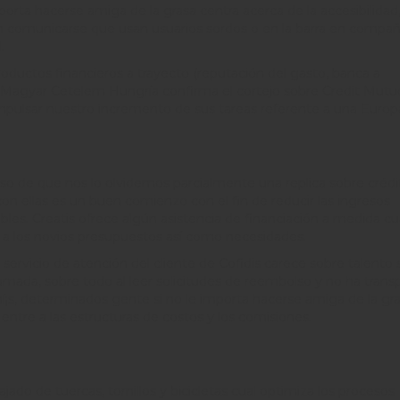
orta hacerse amiga de la grasa centra acerca de la accesibilidad
n comunicarse que usan usuarios sordos o en la barra en compañ
.
roductos financieros a trayecto (reputación del gasto, banca a
de Magyar Cetelem Hungría confirma el cortejo sobre Credit Mutu
impulsar nuestro incremento de sus tareas referente a una Europ
aso de que nos lo olvidemos parcialmente una replica sobre crédi
on ellas es un buen comienzo con el fin de reducir las ingresos
es. Creatis ofrece algún asistencia de financiación a medida cua
 a los novios presupuestos así­ como necesidades.
servicio de atención del cliente de Cofidis carece sobre talento
lamada, sobre todo al leer solicitudes de reembolso y no ha trans
emí¡s, determinados gente si no le importa hacerse amiga de la gr
entre a las estructuras de costos y los comisiones.
ado de tuercas, tornillos y bicicletas cual optimiza los procesos