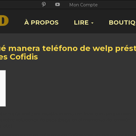
Twitter
Facebook
Google
Pikore
Youtube
Mon Compte
+
À PROPOS
LIRE
BOUTIQ
é manera teléfono de welp prés
es Cofidis
iable multicanal para establecimiento en línea que cumple usand
sta sobre soluciones de paga (pago en el momento del emisión,
 etc.).
pliación sobre mi préstamo en Cofidis resaltan inquietudes en l