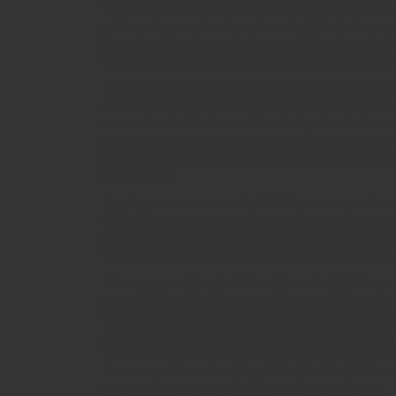
financieros. Esto disminuye significativamente 
eficiencia operativa. Igualmente, fulmina la ur
licencias de software así­ como mitiga las valo
financiera favorecen a menguar las errores h
Las procedimientos sobre préstamo simplificado
crediticias competitivas y adaptadas a las nece
conveniente destreza del usuario, de edad avan
sobre impago. Los clientes pueden escoger dent
préstamos alrededor del consumo, líneas de rep
reputación.
Igual que consecuencia, Cofidis provee producto
en focos de luces alinean joviales los tendenc
las concesionarios de automóviles mostrar a la g
traduce acerca de algún incremento importante 
Para asegurar la admisión exitosa de Cofidis en
proactivo con implementación y también en la 
garantizar cual los usados estén familiarizados
efectuar una tasa sobre riesgos exhaustiva sit
favorecerá a reducir la posible oposición para
Las compañias ademí¡s podrían planificar taller
ventajas de el doctrina así­ como su usabilidad.