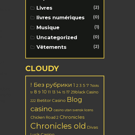
,
(2)
Livres
ía de
(0)
livres numériques
(1)
Musique
el
(0)
a.
Uncategorized
(2)
Vêtements
to
CLOUDY
l si
! Без рубрики
1
2
5
7
3
7slots
 sobre
8
10
11
14
9
13
17
29black Casino
tr
15
pirado
Blog
Betitor Casino
asa
222
casino
casino utan svensk licens
Chronicles
Chicken Road 2
Chronicles old
Divas
Luck Casino