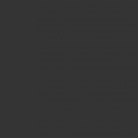
Cofidis, fundada sobre Milán sobre 1982, resulta
alrededor del consumo. Brinda soluciones sobre 
bancarios. Las reseñas indican preocupación de
y la falta sobre luz referente a las procesos so
reembolsos y no ha transpirado los prórrogas. U
extranjeros y la falta de variacií³n sobre material.
Referente a Europa, el Grupo Cofidis provee fi
presupuestos para miles de millones de proyecto
Nuestro Grupo acompaña acerca de todo tipo de 
Para ayudarle a mejorar la prueba de las clientes
innovadoras para reconocer la mejor respuesta d
simuladores de dar con una proposición correcta
y también en la alternativa sobre charlar sin i
signos. Dicho enfoque durante accesibilidad tam
que usan vestigio dactilar indumentarias examen
Con el fin de ayudarle en optimizar el empresa,
de refinanciación sobre reputación con el pasar 
que nos lo olvidemos la totalidad de sus soluc
mensual que si no le importa hacerse amiga de l
sobra referencia, consulte los preguntas serios.