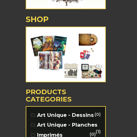
s
d de
SHOP
nte
to.
ro
fin
 o
cceder
su
PRODUCTS
CATEGORIES
de el
(0)
Art Unique - Dessins
en una
Art Unique - Planches
(1)
(0)
Imprimés