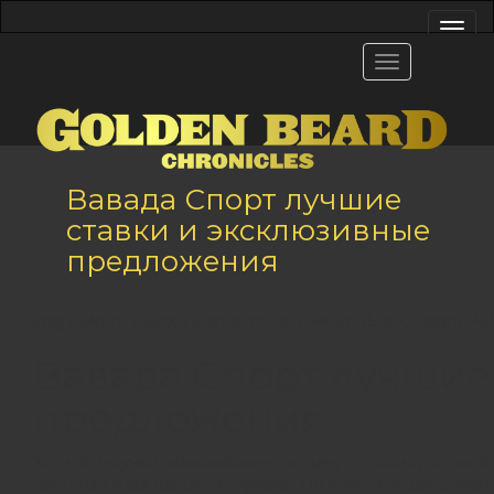
Вавада Спорт лучшие
ставки и эксклюзивные
предложения
img { width: 750px; } iframe.movie { width: 750px; height: 450
Вавада Спорт лучшие
предложения
Хотите получать максимальную отдачу от своих результ
прогнозы и выгодные котировки. Не упустите шанс вос