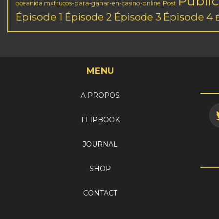
Public
oceanida.mxtrucos-para-ganar-en-casino-online
Post
Épisode 1
Épisode 3
Épisode 4
Épisode 2
MENU
A PROPOS
FLIPBOOK
JOURNAL
SHOP
CONTACT