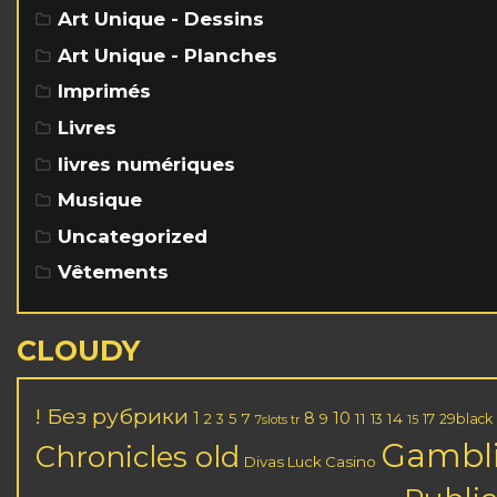
Art Unique - Dessins
Art Unique - Planches
Imprimés
Livres
livres numériques
Musique
Uncategorized
Vêtements
CLOUDY
! Без рубрики
1
8
10
2
5
7
11
14
3
9
13
17
29black
7slots tr
15
Gambl
Chronicles old
Divas Luck Casino