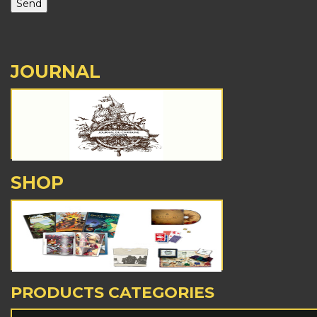
JOURNAL
SHOP
PRODUCTS CATEGORIES