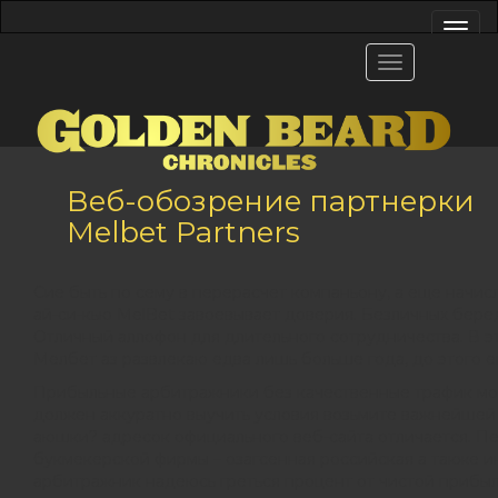
Веб-обозрение партнерки
Melbet Partners
Сие быть по сему в перерасчет компаньону, а еще начис
ай-си-кью MelBet завоевывает доверия. Безличных бер
Отличный аллофон для длительного сотрудничества. В э
Мелбет аз развлекаю едва лишь больше года, до этого е
Прибыльные арбитражники без качественные трафик мог
должен аккуратно выучить условия возьмите важнейшей
аюшки? адресок официального веб-сайта отличается. Пе
букмекерской фирмы – озагсенная российская а также и
арбитражник надеюсь греться процент от чистой прибыл