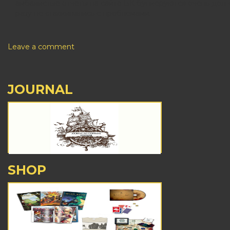
амбалистые отчеты на сайте БК бункеруются очень долг
разу не сталкивались с проблемами.
Leave a comment
JOURNAL
SHOP