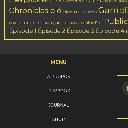
! Без рубрики
1
8
10
2
5
7
11
14
3
9
13
17
29black
7slots tr
15
Gambl
Chronicles old
Divas Luck Casino
Public
oceanida.mxtrucos-para-ganar-en-casino-online
Post
Épisode 1
Épisode 3
Épisode 4
Épisode 2
MENU
A PROPOS
FLIPBOOK
JOURNAL
SHOP