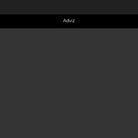
Adviz