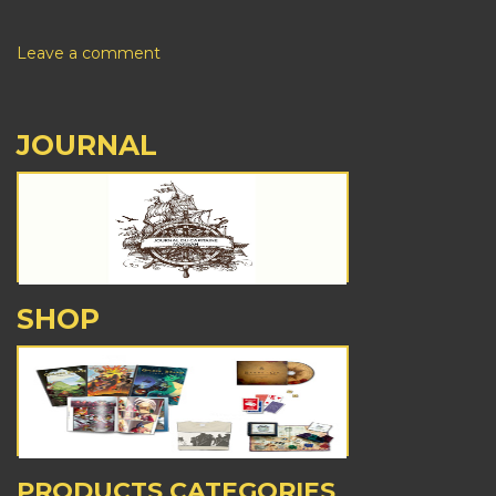
Leave a comment
JOURNAL
SHOP
PRODUCTS CATEGORIES