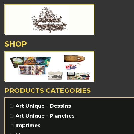
SHOP
PRODUCTS CATEGORIES
Art Unique - Dessins
Art Unique - Planches
Imprimés