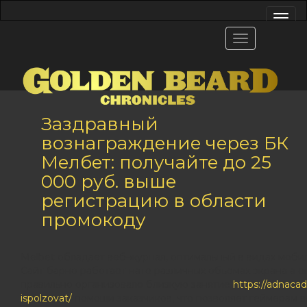
Заздравный
вознаграждение через БК
Мелбет: получайте до 25
000 руб. выше
регистрацию в области
промокоду
Melbet обладает веб-журнал, оптимальный в видах мобил
Сайт барно работает нате различных объемах экрана а е
правильно организовало близкую занятие
https://adnaca
ispolzovat/
помощи заказчиков, что позволяет геймерам 