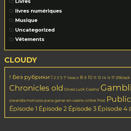
Livres
livres numériques
Musique
Uncategorized
Vêtements
CLOUDY
! Без рубрики
1
8
10
2
5
7
11
14
3
9
13
17
29black
7slots tr
15
Gambl
Chronicles old
Divas Luck Casino
Public
oceanida.mxtrucos-para-ganar-en-casino-online
Post
Épisode 1
Épisode 3
Épisode 4
Épisode 2