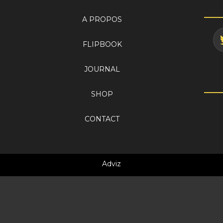
A PROPOS
FLIPBOOK
JOURNAL
SHOP
CONTACT
Adviz