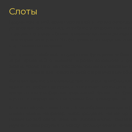
Слоты
Будучи компанией, ориентированной в первую очередь 
устаревшие системы под потребности современных игро
позволяют создавать более привлекательные игры казин
на восприятие игроков. Чтобы превзойти ожидания, онл
стартовыми площадками.
Как правило, наиболее популярными функциями мобильн
затрат времени. Это позволяет игрокам использовать пр
экрана. Кроме того, центростремительная оптимизация п
особенно важно для пользователей с ограниченным объе
Функциональность и удовольствие от игры на мобильных
казино не требуют загрузки, что позволяет использоват
кредитов, как у мобильных приложений. Кроме того, бра
хорошо конкурировать с моделями без преимущества.
Хотя многие участники этой статьи выбрали цели для иг
онлайн-казино. Например, Rollbit предлагает миниатюр
Различные веб-сайты, такие как Duelbits и Vave, призва
улучшить свои результаты между предыдущими и началь