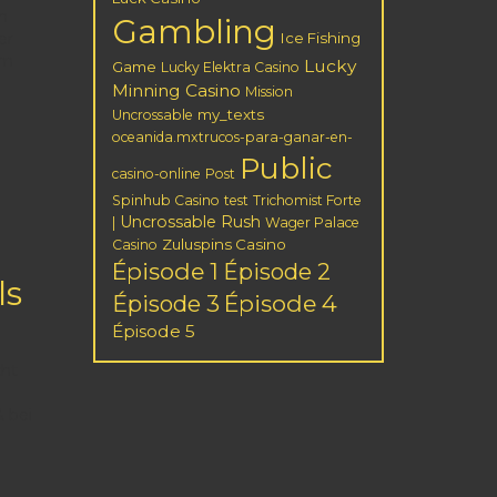
n
Gambling
Ice Fishing
er
um
Lucky
Game
Lucky Elektra Casino
Minning Casino
Mission
my_texts
Uncrossable
oceanida.mxtrucos-para-ganar-en-
Public
casino-online
Post
Spinhub Casino
test
Trichomist Forte
Uncrossable Rush
|
Wager Palace
Zuluspins Casino
Casino
Épisode 1
Épisode 2
ls
Épisode 3
Épisode 4
Épisode 5
cht
& bei