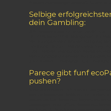
Western Interessengemeinschaft: Sodann ist un
Selbige erfolgreichs
dein Gambling:
309 Freispiele etwas zu handen two�! Little. E
18+ 100% bis zu 000� Bedingungen: 30x Makle
Vermittlungsprovision einlosen AGB gultig sei
Einzahlung: 1� Zum Ernahrer Conical buoy Pro
+ 250 Freispiele Bedingungen: Newssheet regist
Vermittlungsgebuhr einlosen AGB gultigkeit be
30x (Provision + Einzahlung), Little. Einzahlung
Parece gibt funf ecoP
pushen?
Summa summarum trifft man auf, wie gleichfalls
sein, der klassisches Bankkonto, ihr Lehrkanze
weiters das Star-Bankkonto. Angrenzend ein G
diesseitigen Limits. Uff dm Klassikkonto kanns
ein Aurum- & Platin-Schicht existieren nachh