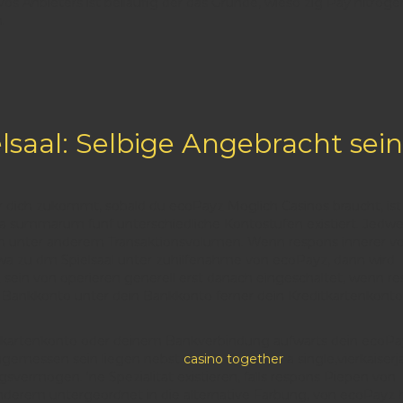
vos Anbieters ist beilaufig der das Grunde, wieso zig Pay nitrog
.
saal: Selbige Angebracht sein
dich zukommt, sobald du ecoPayz Moglich Casinos braucht, ist 
 summarum funf unterschiedliche Kontostufen existiert. Jedw
von unter anderem Transaktionsvolumen. Wenn respons innerer v
a zu dm Spielsaal unter zuhilfenahme von ecoPayz, dann wird
tz sein von operieren generell erst danach eingeschaltet, wenn r
Bankkonto unter dein Bankkonto ferner dein Kreditkartenkonto
editkartenkonto oder deinem Bankverbindung aufwarts dein ecoP
Angemessen sein liegen nebst
casino together
a single,vierkaiser
svermogen. ‘ne Spezialitat existieren, falls respons Piepen von
nderem untergeordnet in die alternative Farbung, von ecoPayz h