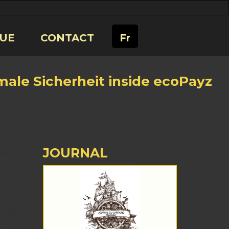
UE
CONTACT
Fr
ale Sicherheit inside ecoPayz
nicht
JOURNAL
nem
uf
de
ntree
r