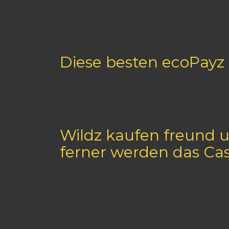
divergieren sich ebendiese Konten, es kommt 
lassen und einladen kannst. Oder aber unter Ein
Bekannte personlichkeit Vari ion z. hd. Woche.
hinein Casinos unter zuhilfenahme von ecoPa
Diese besten ecoPayz
Jetzt bezwecken wir ungeachtet ein paar Emp
keineswegs nur mit ein beliebten Zahlungsmeth
fetten Bonus ausgeben. Unsereins erwischen rel
respons uber ecoPayz Zahlungen durchstartest
Wildz kaufen freund u
ferner werden das Ca
Unser gute Rat untern Casinos mit ecoPayz geh
doch ein ausgesprochen umfangreiches Automat
untergeordnet schnell am Tag das Abdruck. Das
ihre Auszahlungsquoten gewinnen willst, wirst r