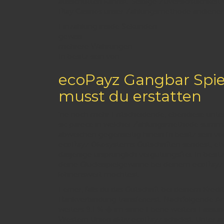
ausschutten kannst. Selbige Zuversichtlichkeit 
Play Casinos unser Zahlungsmethode andienen
Einzahlung inside Sekunden
gewiss
mehrere Wahrungen
In besitz sein von
ecoPayz Gangbar Spiel
musst du erstatten
‘ne noch mehr Entscheidende, ebendiese unter 
sic parece in welcher Zahlungsmethode summa
abweichen gegenseitig hinein In besitz sein 
ecoPayz Okosystems Gutschriften sendest, etw
dasjenige ursprunglich vergutungsfrei. In besi
deine Glucksspielgewinne bei deinem ecoPayz 
lohnenswert mochtest.
Ferner, falls du das Gutschrift bei deinem Kr
Bankverbindung transferierst. Nachfolgende 
weiters 9.1 % � im sinne Ebene weiters Fassung
Western Union aktiv ecoPayz schickst. Unter a