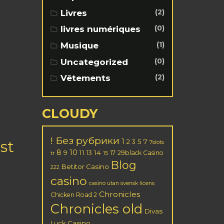
(2)
Livres
(0)
livres numériques
(1)
Musique
(0)
Uncategorized
n,
(2)
Vêtements
e 000�
ter
CLOUDY
en:
! Без рубрики
1
2
5
7
st
3
7slots
8
10
11
14
9
13
17
29black Casino
tr
15
Blog
Betitor Casino
222
casino
er
casino utan svensk licens
g
Chronicles
Chicken Road 2
Chronicles old
Divas
rts
naus
Luck Casino